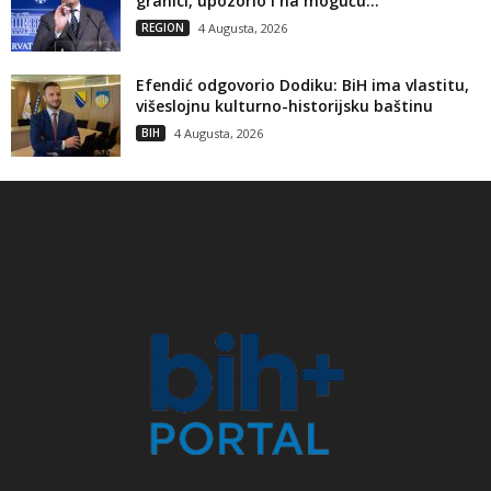
granici, upozorio i na moguću...
REGION
4 Augusta, 2026
Efendić odgovorio Dodiku: BiH ima vlastitu,
višeslojnu kulturno-historijsku baštinu
BIH
4 Augusta, 2026