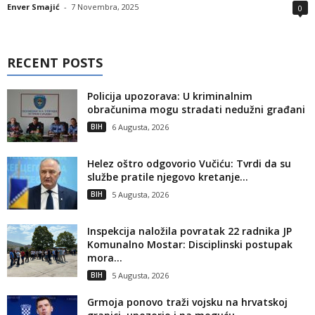
Enver Smajić
-
7 Novembra, 2025
0
RECENT POSTS
Policija upozorava: U kriminalnim
obračunima mogu stradati nedužni građani
BIH
6 Augusta, 2026
Helez oštro odgovorio Vučiću: Tvrdi da su
službe pratile njegovo kretanje...
BIH
5 Augusta, 2026
Inspekcija naložila povratak 22 radnika JP
Komunalno Mostar: Disciplinski postupak
mora...
BIH
5 Augusta, 2026
Grmoja ponovo traži vojsku na hrvatskoj