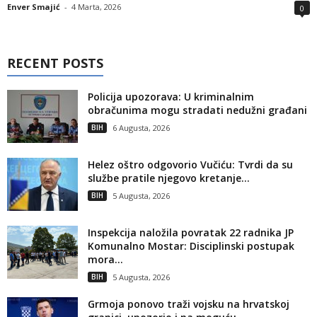
Enver Smajić
-
4 Marta, 2026
0
RECENT POSTS
Policija upozorava: U kriminalnim
obračunima mogu stradati nedužni građani
BIH
6 Augusta, 2026
Helez oštro odgovorio Vučiću: Tvrdi da su
službe pratile njegovo kretanje...
BIH
5 Augusta, 2026
Inspekcija naložila povratak 22 radnika JP
Komunalno Mostar: Disciplinski postupak
mora...
BIH
5 Augusta, 2026
Grmoja ponovo traži vojsku na hrvatskoj