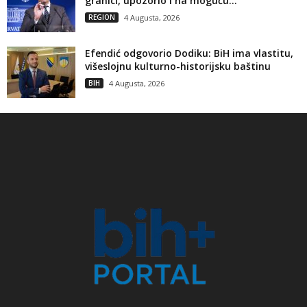
granici, upozorio i na moguću...
REGION
4 Augusta, 2026
Efendić odgovorio Dodiku: BiH ima vlastitu,
višeslojnu kulturno-historijsku baštinu
BIH
4 Augusta, 2026