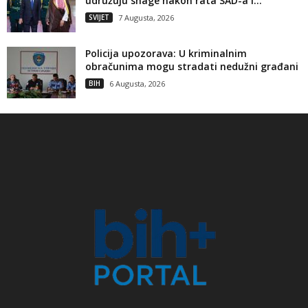
udružuju snage nakon rata SAD-a i...
SVIJET
7 Augusta, 2026
Policija upozorava: U kriminalnim
obračunima mogu stradati nedužni građani
BIH
6 Augusta, 2026