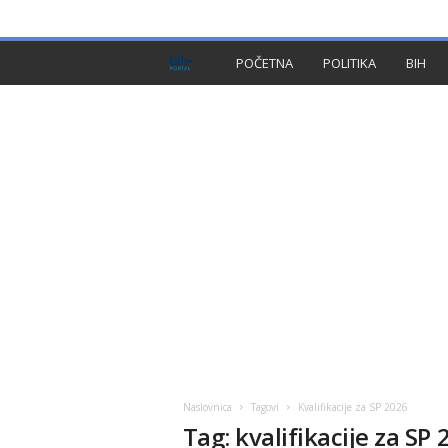
PRIVACY POLICY
IMPRESSUM
O NAMA
KON
B
POČETNA
POLITIKA
BIH
I
H
P
l
u
s
Naslovnica
Tagovi
Kvalifikacije za SP 2026
Tag: kvalifikacije za SP