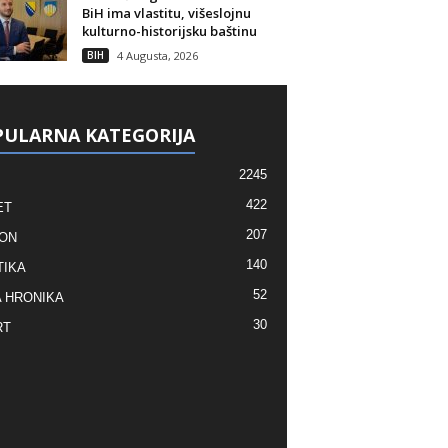
BiH ima vlastitu, višeslojnu
kulturno-historijsku baštinu
BIH
4 Augusta, 2026
ULARNA KATEGORIJA
2245
422
ET
207
ON
140
TIKA
52
 HRONIKA
30
RT