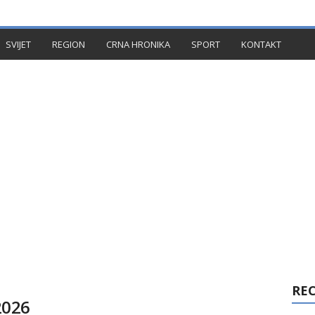
TAKT
SVIJET
REGION
CRNA HRONIKA
SPORT
KONTAKT
RE
 2026