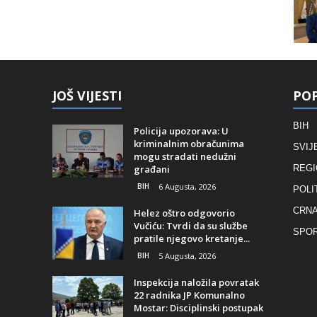
JOŠ VIJESTI
POP
BIH
Policija upozorava: U
kriminalnim obračunima
SVIJ
mogu stradati nedužni
građani
REGI
BIH
6 Augusta, 2026
POLI
CRNA
Helez oštro odgovorio
Vučiću: Tvrdi da su službe
SPO
pratile njegovo kretanje...
BIH
5 Augusta, 2026
Inspekcija naložila povratak
22 radnika JP Komunalno
Mostar: Disciplinski postupak