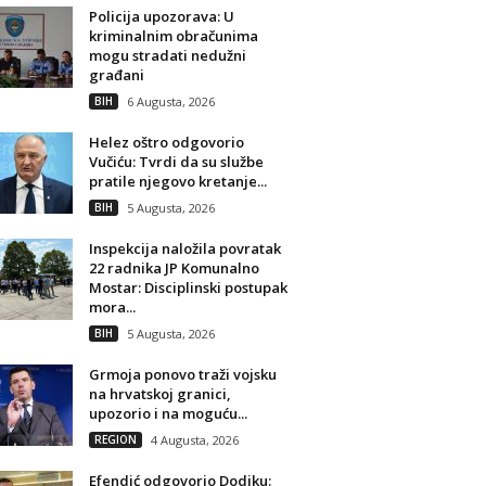
Policija upozorava: U
kriminalnim obračunima
mogu stradati nedužni
građani
BIH
6 Augusta, 2026
Helez oštro odgovorio
Vučiću: Tvrdi da su službe
pratile njegovo kretanje...
BIH
5 Augusta, 2026
Inspekcija naložila povratak
22 radnika JP Komunalno
Mostar: Disciplinski postupak
mora...
BIH
5 Augusta, 2026
Grmoja ponovo traži vojsku
na hrvatskoj granici,
upozorio i na moguću...
REGION
4 Augusta, 2026
Efendić odgovorio Dodiku: