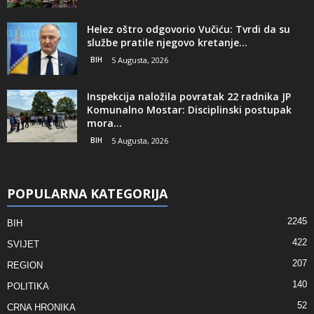
Helez oštro odgovorio Vučiću: Tvrdi da su
službe pratile njegovo kretanje...
BIH
5 Augusta, 2026
Inspekcija naložila povratak 22 radnika JP
Komunalno Mostar: Disciplinski postupak
mora...
BIH
5 Augusta, 2026
POPULARNA KATEGORIJA
2245
BIH
422
SVIJET
207
REGION
140
POLITIKA
52
CRNA HRONIKA