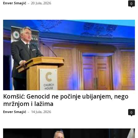
Enver Smajić
-
20 Jula, 2026
0
Komšić: Genocid ne počinje ubijanjem, nego
mržnjom i lažima
Enver Smajić
-
14 Jula, 2026
0