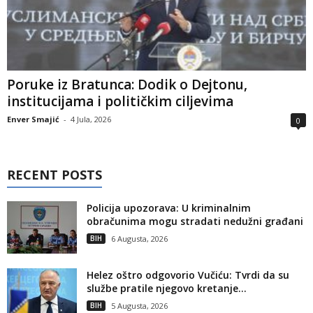
Poruke iz Bratunca: Dodik o Dejtonu,
institucijama i političkim ciljevima
Enver Smajić
-
4 Jula, 2026
0
RECENT POSTS
Policija upozorava: U kriminalnim
obračunima mogu stradati nedužni građani
BIH
6 Augusta, 2026
Helez oštro odgovorio Vučiću: Tvrdi da su
službe pratile njegovo kretanje...
BIH
5 Augusta, 2026