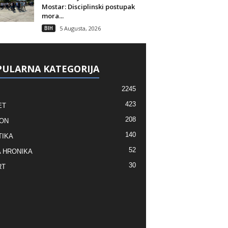
Mostar: Disciplinski postupak
mora...
BIH
5 Augusta, 2026
ULARNA KATEGORIJA
2245
423
ET
208
ON
140
TIKA
52
 HRONIKA
30
RT