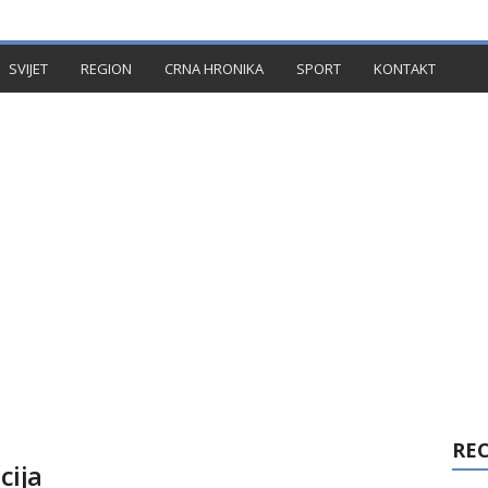
TAKT
SVIJET
REGION
CRNA HRONIKA
SPORT
KONTAKT
RE
cija