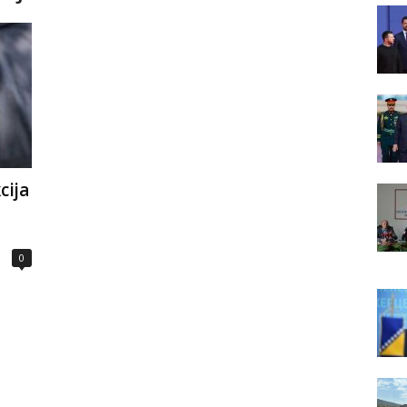
cija
0