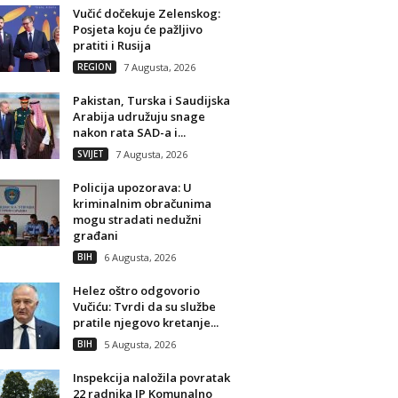
Vučić dočekuje Zelenskog:
Posjeta koju će pažljivo
pratiti i Rusija
REGION
7 Augusta, 2026
Pakistan, Turska i Saudijska
Arabija udružuju snage
nakon rata SAD-a i...
SVIJET
7 Augusta, 2026
Policija upozorava: U
kriminalnim obračunima
mogu stradati nedužni
građani
BIH
6 Augusta, 2026
Helez oštro odgovorio
Vučiću: Tvrdi da su službe
pratile njegovo kretanje...
BIH
5 Augusta, 2026
Inspekcija naložila povratak
22 radnika JP Komunalno