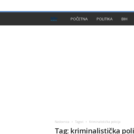
PRIVACY POLICY
IMPRESSUM
O NAMA
KON
B
POČETNA
POLITIKA
BIH
I
H
P
l
u
s
Naslovnica
Tagovi
Kriminalistička policija
Tag: kriminalistička poli