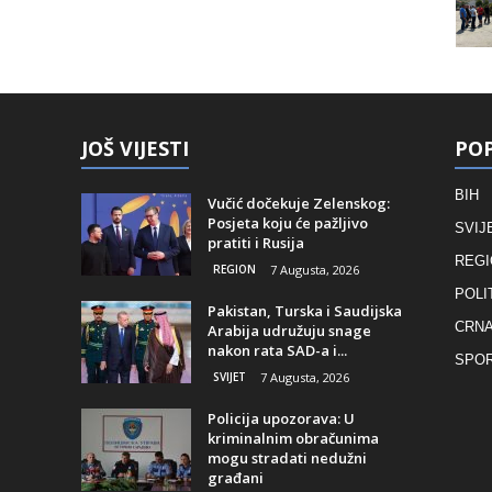
JOŠ VIJESTI
POP
BIH
Vučić dočekuje Zelenskog:
Posjeta koju će pažljivo
SVIJ
pratiti i Rusija
REGI
REGION
7 Augusta, 2026
POLI
Pakistan, Turska i Saudijska
CRNA
Arabija udružuju snage
nakon rata SAD-a i...
SPO
SVIJET
7 Augusta, 2026
Policija upozorava: U
kriminalnim obračunima
mogu stradati nedužni
građani