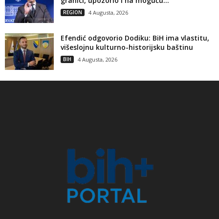
granici, upozorio i na moguću...
REGION
4 Augusta, 2026
Efendić odgovorio Dodiku: BiH ima vlastitu,
višeslojnu kulturno-historijsku baštinu
BIH
4 Augusta, 2026