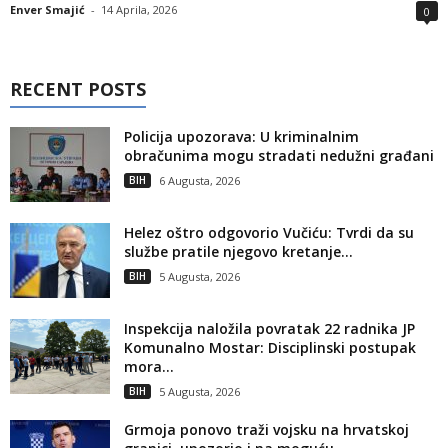
Enver Smajić
-
14 Aprila, 2026
0
RECENT POSTS
Policija upozorava: U kriminalnim
obračunima mogu stradati nedužni građani
BIH
6 Augusta, 2026
Helez oštro odgovorio Vučiću: Tvrdi da su
službe pratile njegovo kretanje...
BIH
5 Augusta, 2026
Inspekcija naložila povratak 22 radnika JP
Komunalno Mostar: Disciplinski postupak
mora...
BIH
5 Augusta, 2026
Grmoja ponovo traži vojsku na hrvatskoj