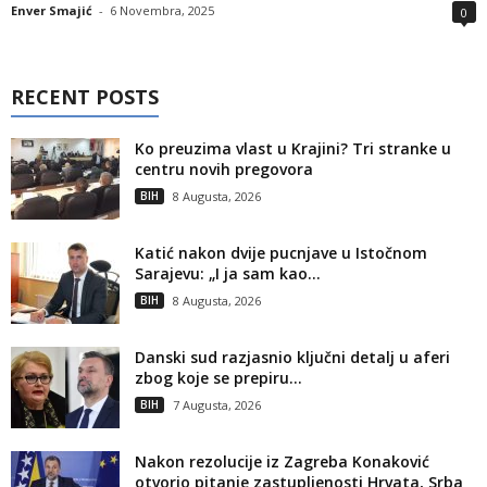
Enver Smajić
-
6 Novembra, 2025
0
RECENT POSTS
Ko preuzima vlast u Krajini? Tri stranke u
centru novih pregovora
BIH
8 Augusta, 2026
Katić nakon dvije pucnjave u Istočnom
Sarajevu: „I ja sam kao...
BIH
8 Augusta, 2026
Danski sud razjasnio ključni detalj u aferi
zbog koje se prepiru...
BIH
7 Augusta, 2026
Nakon rezolucije iz Zagreba Konaković
otvorio pitanje zastupljenosti Hrvata, Srba