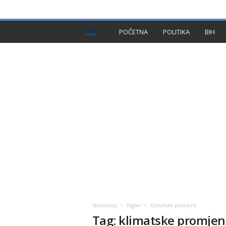
PRIVACY POLICY
IMPRESSUM
O NAMA
KON
B
POČETNA
POLITIKA
BIH
I
H
P
l
u
s
Naslovnica
Tagovi
Klimatske promjene
Tag: klimatske promje