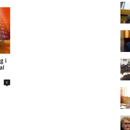
g i
al
0