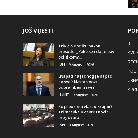
JOŠ VIJESTI
POP
BIH
Trivić o Dodiku nakon
presude: „Kako se i dalje bavi
SVIJ
politikom?...
REGI
BIH
9 Augusta, 2026
POLI
„Napad na jednog je napad
CRNA
na sve“: Nastao novi
odbrambeni savez...
SPO
SVIJET
9 Augusta, 2026
Ko preuzima vlast u Krajini?
Tri stranke u centru novih
pregovora
BIH
8 Augusta, 2026