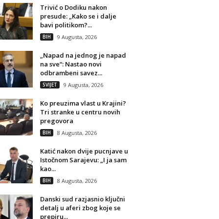
Trivić o Dodiku nakon
presude: „Kako se i dalje
bavi politikom?...
BIH
9 Augusta, 2026
„Napad na jednog je napad
na sve“: Nastao novi
odbrambeni savez...
SVIJET
9 Augusta, 2026
Ko preuzima vlast u Krajini?
Tri stranke u centru novih
pregovora
BIH
8 Augusta, 2026
Katić nakon dvije pucnjave u
Istočnom Sarajevu: „I ja sam
kao...
BIH
8 Augusta, 2026
Danski sud razjasnio ključni
detalj u aferi zbog koje se
prepiru...