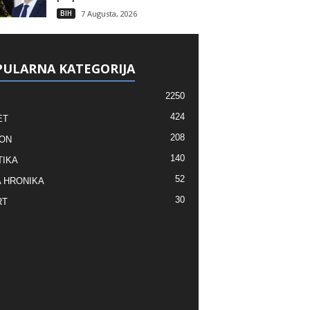
BIH
7 Augusta, 2026
ULARNA KATEGORIJA
2250
424
ET
208
ON
140
TIKA
52
 HRONIKA
30
RT