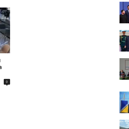
u
a
0