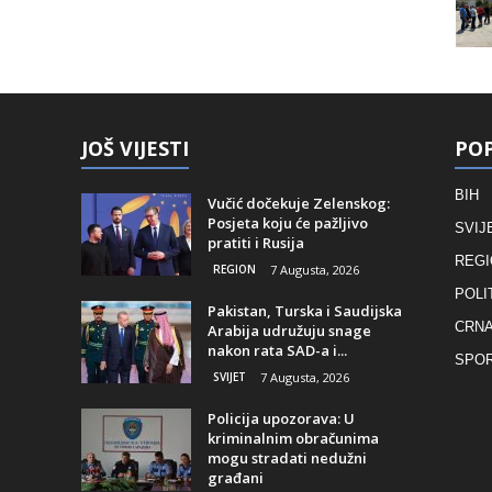
JOŠ VIJESTI
POP
BIH
Vučić dočekuje Zelenskog:
Posjeta koju će pažljivo
SVIJ
pratiti i Rusija
REGI
REGION
7 Augusta, 2026
POLI
Pakistan, Turska i Saudijska
CRNA
Arabija udružuju snage
nakon rata SAD-a i...
SPO
SVIJET
7 Augusta, 2026
Policija upozorava: U
kriminalnim obračunima
mogu stradati nedužni
građani