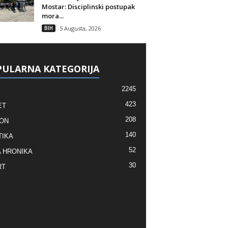
Mostar: Disciplinski postupak
mora...
BIH
5 Augusta, 2026
ULARNA KATEGORIJA
2245
423
ET
208
ON
140
TIKA
52
 HRONIKA
30
RT