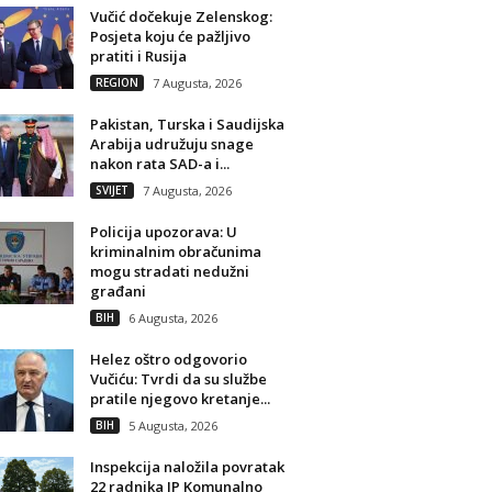
Vučić dočekuje Zelenskog:
Posjeta koju će pažljivo
pratiti i Rusija
REGION
7 Augusta, 2026
Pakistan, Turska i Saudijska
Arabija udružuju snage
nakon rata SAD-a i...
SVIJET
7 Augusta, 2026
Policija upozorava: U
kriminalnim obračunima
mogu stradati nedužni
građani
BIH
6 Augusta, 2026
Helez oštro odgovorio
Vučiću: Tvrdi da su službe
pratile njegovo kretanje...
BIH
5 Augusta, 2026
Inspekcija naložila povratak
22 radnika JP Komunalno