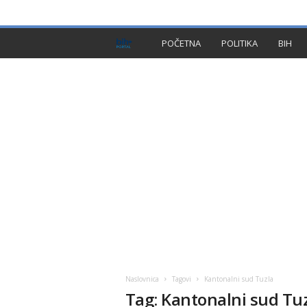
PRIVACY POLICY
IMPRESSUM
O NAMA
KON
B
POČETNA
POLITIKA
BIH
I
H
P
l
u
s
Naslovnica
Tagovi
Kantonalni sud Tuzla
Tag: Kantonalni sud Tu