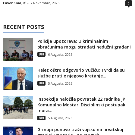
Enver Smajić
-
7 Novembra, 2025
0
RECENT POSTS
Policija upozorava: U kriminalnim
obračunima mogu stradati nedužni građani
BIH
6 Augusta, 2026
Helez oštro odgovorio Vučiću: Tvrdi da su
službe pratile njegovo kretanje...
BIH
5 Augusta, 2026
Inspekcija naložila povratak 22 radnika JP
Komunalno Mostar: Disciplinski postupak
mora...
BIH
5 Augusta, 2026
Grmoja ponovo traži vojsku na hrvatskoj