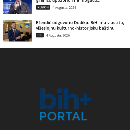
granici, upozorio i na moguću...
REGION
4 Augusta, 2026
Efendić odgovorio Dodiku: BiH ima vlastitu,
višeslojnu kulturno-historijsku baštinu
BIH
4 Augusta, 2026