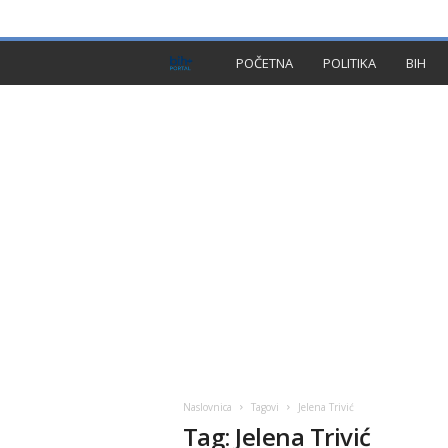
PRIVACY POLICY
IMPRESSUM
O NAMA
KON
B
POČETNA
POLITIKA
BIH
I
H
P
l
u
s
Naslovnica
Tagovi
Jelena Trivić
Tag: Jelena Trivić