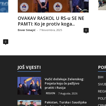
OVAKAV RASKOL U RS-u SE NE
PAMTI: Ko je protiv koga...
Enver Smajić
-
7 Novembra, 2025
0
0
JOŠ VIJESTI
POP
BIH
Vučić dočekuje Zelenskog:
Posjeta koju će pažljivo
SVIJ
pratiti i Rusija
REGI
REGION
7 Augusta, 2026
POLI
Pakistan, Turska i Saudijska
CRNA