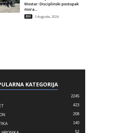
Mostar: Disciplinski postupak
mora...
BIH
5 Augusta, 2026
ULARNA KATEGORIJA
2245
423
ET
208
ON
140
TIKA
52
 HRONIKA