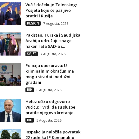
Vučić dočekuje Zelenskog:
Posjeta koju će pažljivo
pratiti i Rusija
REGION
7 Augusta, 2026
Pakistan, Turska i Saudijska
Arabija udružuju snage
nakon rata SAD-a i...
SVIJET
7 Augusta, 2026
Policija upozorava: U
kriminalnim obračunima
mogu stradati nedužni
građani
BIH
6 Augusta, 2026
Helez oštro odgovorio
Vučiću: Tvrdi da su službe
pratile njegovo kretanje...
BIH
5 Augusta, 2026
Inspekcija naložila povratak
22 radnika JP Komunalno