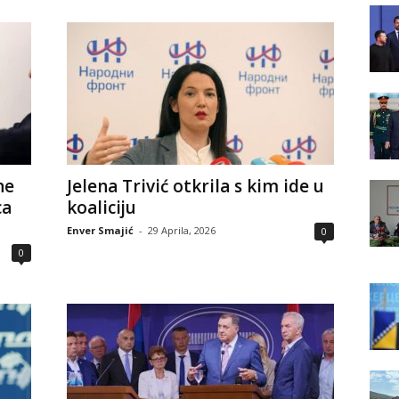
ne
Jelena Trivić otkrila s kim ide u
ca
koaliciju
Enver Smajić
-
29 Aprila, 2026
0
0