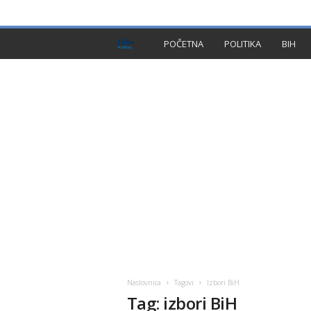
PRIVACY POLICY
IMPRESSUM
O NAMA
KON
B
POČETNA
POLITIKA
BIH
I
H
P
l
u
s
Naslovnica
Tagovi
Izbori BiH
Tag: izbori BiH