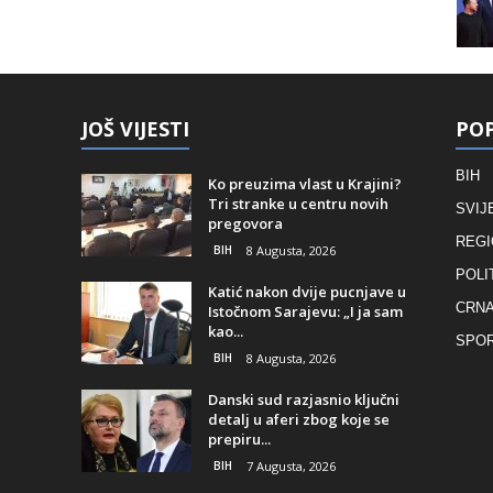
JOŠ VIJESTI
POP
BIH
Ko preuzima vlast u Krajini?
Tri stranke u centru novih
SVIJ
pregovora
REGI
BIH
8 Augusta, 2026
POLI
Katić nakon dvije pucnjave u
CRNA
Istočnom Sarajevu: „I ja sam
kao...
SPO
BIH
8 Augusta, 2026
Danski sud razjasnio ključni
detalj u aferi zbog koje se
prepiru...
BIH
7 Augusta, 2026