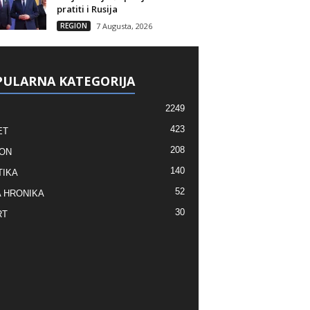
pratiti i Rusija
REGION
7 Augusta, 2026
ULARNA KATEGORIJA
2249
423
ET
208
ON
140
TIKA
52
 HRONIKA
30
RT