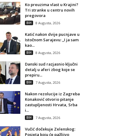
Ko preuzima vlast u Krajini?
Tri stranke u centru novih
pregovora
BIH
8 Augusta, 2026
Katić nakon dvije pucnjave u
Istočnom Sarajevu: „I ja sam
kao...
BIH
8 Augusta, 2026
Danski sud razjasnio ključni
detalj u aferi zbog koje se
prepiru...
BIH
7 Augusta, 2026
Nakon rezolucije iz Zagreba
Konaković otvorio pitanje
zastupljenosti Hrvata, Srba
i...
BIH
7 Augusta, 2026
Vučić dočekuje Zelenskog:
Posjeta koju će pažljivo