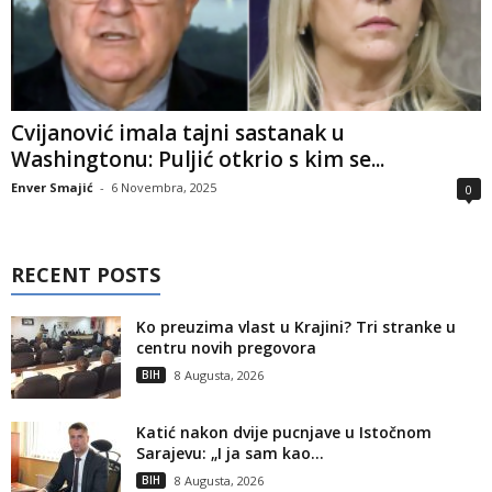
Cvijanović imala tajni sastanak u
Washingtonu: Puljić otkrio s kim se...
Enver Smajić
-
6 Novembra, 2025
0
RECENT POSTS
Ko preuzima vlast u Krajini? Tri stranke u
centru novih pregovora
BIH
8 Augusta, 2026
Katić nakon dvije pucnjave u Istočnom
Sarajevu: „I ja sam kao...
BIH
8 Augusta, 2026