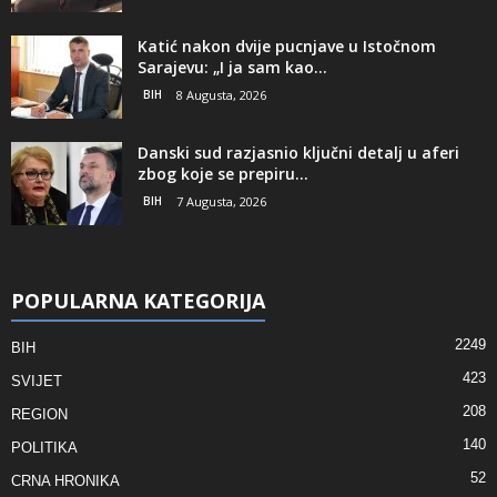
Katić nakon dvije pucnjave u Istočnom
Sarajevu: „I ja sam kao...
BIH
8 Augusta, 2026
Danski sud razjasnio ključni detalj u aferi
zbog koje se prepiru...
BIH
7 Augusta, 2026
POPULARNA KATEGORIJA
2249
BIH
423
SVIJET
208
REGION
140
POLITIKA
52
CRNA HRONIKA