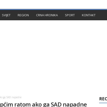
TAKT
SVIJET
REGION
CRNA HRONIKA
SPORT
KONTAKT
 ako ga SAD napadne
RE
veopćim ratom ako ga SAD napadne