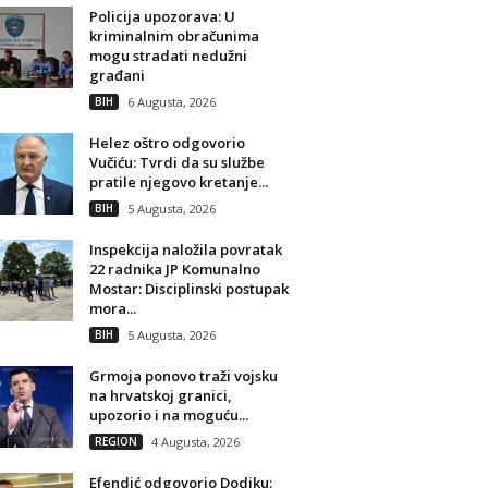
Policija upozorava: U
kriminalnim obračunima
mogu stradati nedužni
građani
BIH
6 Augusta, 2026
Helez oštro odgovorio
Vučiću: Tvrdi da su službe
pratile njegovo kretanje...
BIH
5 Augusta, 2026
Inspekcija naložila povratak
22 radnika JP Komunalno
Mostar: Disciplinski postupak
mora...
BIH
5 Augusta, 2026
Grmoja ponovo traži vojsku
na hrvatskoj granici,
upozorio i na moguću...
REGION
4 Augusta, 2026
Efendić odgovorio Dodiku: