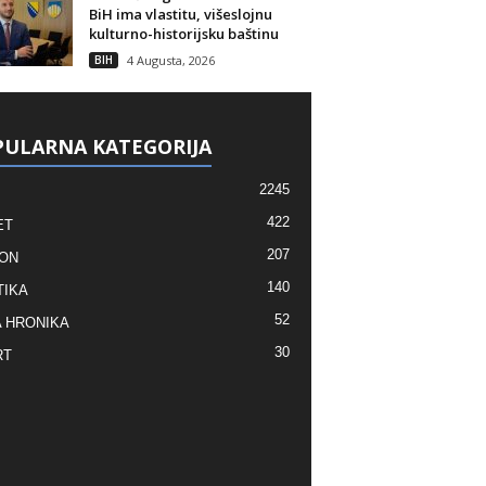
BiH ima vlastitu, višeslojnu
kulturno-historijsku baštinu
BIH
4 Augusta, 2026
ULARNA KATEGORIJA
2245
422
ET
207
ON
140
TIKA
52
 HRONIKA
30
RT