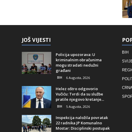
JOŠ VIJESTI
POP
BIH
Policija upozorava: U
kriminalnim obračunima
SVIJ
mogu stradati nedužni
građani
REGI
BIH
6 Augusta, 2026
POLI
CRNA
Helez oštro odgovorio
Vučiću: Tvrdi da su službe
SPO
pratile njegovo kretanje...
BIH
5 Augusta, 2026
Inspekcija naložila povratak
22 radnika JP Komunalno
Mostar: Disciplinski postupak