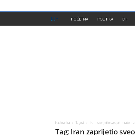
PRIVACY POLICY
IMPRESSUM
O NAMA
KON
B
POČETNA
POLITIKA
BIH
I
H
P
l
u
s
Naslovnica
Tagovi
Iran zaprijetio sveopćim ratom
Tag: Iran zaprijetio s