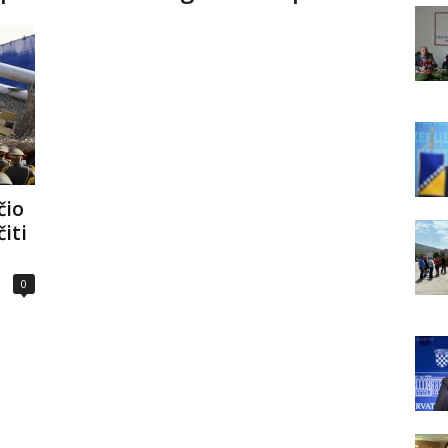
čio
iti
0