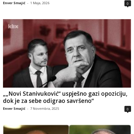
Enver Smajić
-
1 Maja, 2026
0
„„Novi Stanivuković“ uspješno gazi opoziciju,
dok je za sebe odigrao savršeno“
Enver Smajić
-
7 Novembra, 2025
0