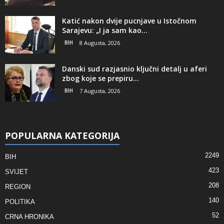
Katić nakon dvije pucnjave u Istočnom
Sarajevu: „I ja sam kao...
BIH
8 Augusta, 2026
Danski sud razjasnio ključni detalj u aferi
zbog koje se prepiru...
BIH
7 Augusta, 2026
POPULARNA KATEGORIJA
2249
BIH
423
SVIJET
208
REGION
140
POLITIKA
52
CRNA HRONIKA