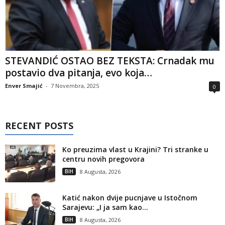
STEVANDIĆ OSTAO BEZ TEKSTA: Crnadak mu
postavio dva pitanja, evo koja…
Enver Smajić
-
7 Novembra, 2025
0
RECENT POSTS
Ko preuzima vlast u Krajini? Tri stranke u
centru novih pregovora
BIH
8 Augusta, 2026
Katić nakon dvije pucnjave u Istočnom
Sarajevu: „I ja sam kao...
BIH
8 Augusta, 2026