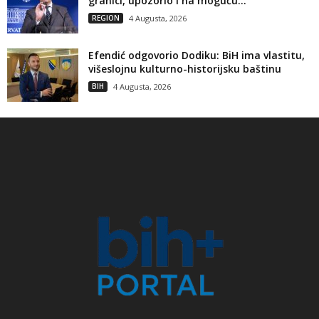
granici, upozorio i na moguću...
REGION
4 Augusta, 2026
Efendić odgovorio Dodiku: BiH ima vlastitu,
višeslojnu kulturno-historijsku baštinu
BIH
4 Augusta, 2026