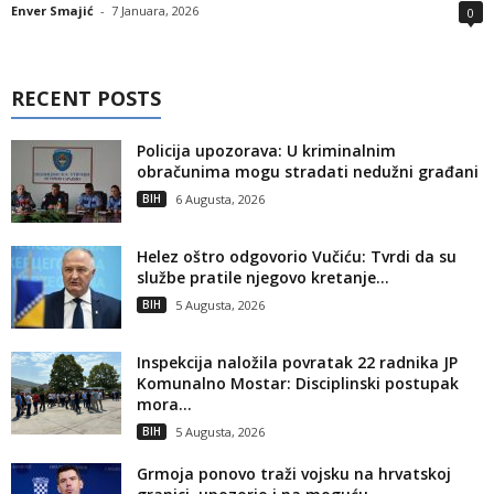
Enver Smajić
-
7 Januara, 2026
0
RECENT POSTS
Policija upozorava: U kriminalnim
obračunima mogu stradati nedužni građani
BIH
6 Augusta, 2026
Helez oštro odgovorio Vučiću: Tvrdi da su
službe pratile njegovo kretanje...
BIH
5 Augusta, 2026
Inspekcija naložila povratak 22 radnika JP
Komunalno Mostar: Disciplinski postupak
mora...
BIH
5 Augusta, 2026
Grmoja ponovo traži vojsku na hrvatskoj