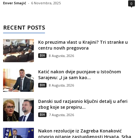
Enver Smajić
-
6 Novembra, 2025
0
RECENT POSTS
Ko preuzima vlast u Krajini? Tri stranke u
centru novih pregovora
BIH
8 Augusta, 2026
Katić nakon dvije pucnjave u Istočnom
Sarajevu: „I ja sam kao...
BIH
8 Augusta, 2026
Danski sud razjasnio ključni detalj u aferi
zbog koje se prepiru...
BIH
7 Augusta, 2026
Nakon rezolucije iz Zagreba Konaković
otvorio pitanje zastupljenosti Hrvata, Srba