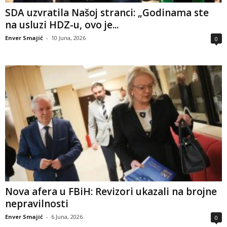
SDA uzvratila Našoj stranci: „Godinama ste
na usluzi HDZ-u, ovo je...
Enver Smajić
-
10 Juna, 2026
0
Nova afera u FBiH: Revizori ukazali na brojne
nepravilnosti
Enver Smajić
-
6 Juna, 2026
0