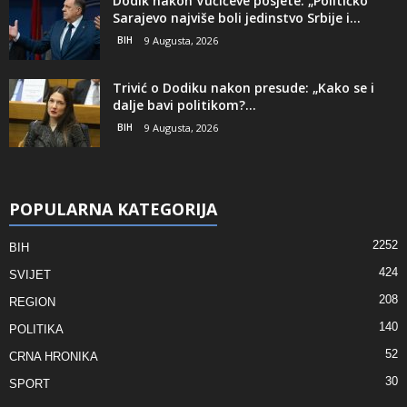
Dodik nakon Vučićeve posjete: „Političko
Sarajevo najviše boli jedinstvo Srbije i...
BIH
9 Augusta, 2026
Trivić o Dodiku nakon presude: „Kako se i
dalje bavi politikom?...
BIH
9 Augusta, 2026
POPULARNA KATEGORIJA
2252
BIH
424
SVIJET
208
REGION
140
POLITIKA
52
CRNA HRONIKA
30
SPORT