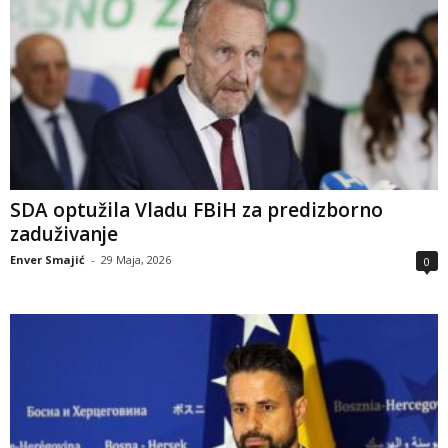
SDA optužila Vladu FBiH za predizborno
zaduživanje
Enver Smajić
-
29 Maja, 2026
0