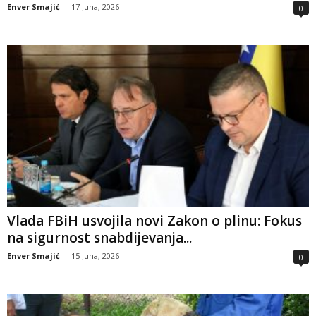
Enver Smajić
-
17 Juna, 2026
0
Vlada FBiH usvojila novi Zakon o plinu: Fokus
na sigurnost snabdijevanja...
Enver Smajić
-
15 Juna, 2026
0