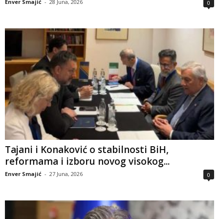
Enver Smajić
-
28 Juna, 2026
0
Tajani i Konaković o stabilnosti BiH,
reformama i izboru novog visokog...
Enver Smajić
-
27 Juna, 2026
0