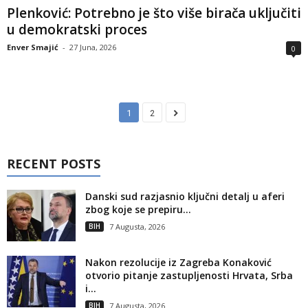
Plenković: Potrebno je što više birača uključiti
u demokratski proces
Enver Smajić
-
27 Juna, 2026
0
1
2
RECENT POSTS
Danski sud razjasnio ključni detalj u aferi
zbog koje se prepiru...
BIH
7 Augusta, 2026
Nakon rezolucije iz Zagreba Konaković
otvorio pitanje zastupljenosti Hrvata, Srba
i...
BIH
7 Augusta, 2026