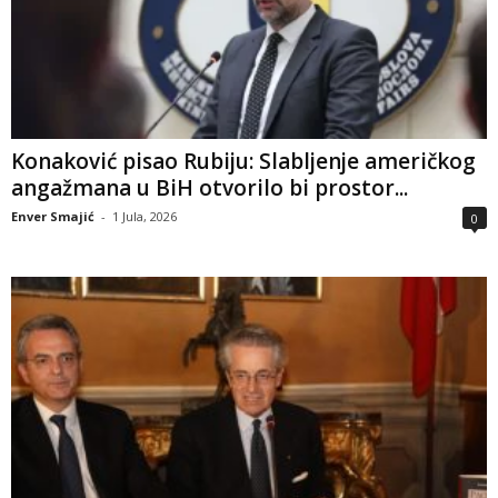
Konaković pisao Rubiju: Slabljenje američkog
angažmana u BiH otvorilo bi prostor...
Enver Smajić
-
1 Jula, 2026
0