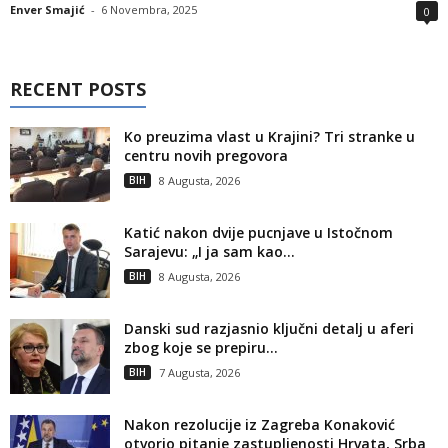
Enver Smajić
-
6 Novembra, 2025
0
RECENT POSTS
Ko preuzima vlast u Krajini? Tri stranke u
centru novih pregovora
BIH
8 Augusta, 2026
Katić nakon dvije pucnjave u Istočnom
Sarajevu: „I ja sam kao...
BIH
8 Augusta, 2026
Danski sud razjasnio ključni detalj u aferi
zbog koje se prepiru...
BIH
7 Augusta, 2026
Nakon rezolucije iz Zagreba Konaković
otvorio pitanje zastupljenosti Hrvata, Srba