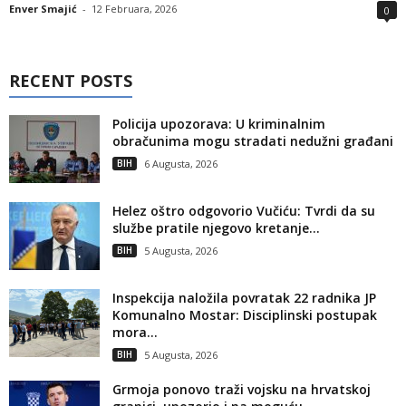
Enver Smajić
-
12 Februara, 2026
0
RECENT POSTS
Policija upozorava: U kriminalnim
obračunima mogu stradati nedužni građani
BIH
6 Augusta, 2026
Helez oštro odgovorio Vučiću: Tvrdi da su
službe pratile njegovo kretanje...
BIH
5 Augusta, 2026
Inspekcija naložila povratak 22 radnika JP
Komunalno Mostar: Disciplinski postupak
mora...
BIH
5 Augusta, 2026
Grmoja ponovo traži vojsku na hrvatskoj