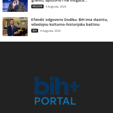
granici, upozorio i na moguću...
REGION
4 Augusta, 2026
Efendić odgovorio Dodiku: BiH ima vlastitu,
višeslojnu kulturno-historijsku baštinu
BIH
4 Augusta, 2026