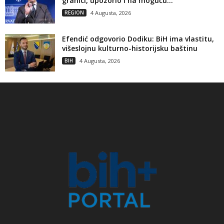
granici, upozorio i na moguću...
REGION
4 Augusta, 2026
Efendić odgovorio Dodiku: BiH ima vlastitu,
višeslojnu kulturno-historijsku baštinu
BIH
4 Augusta, 2026