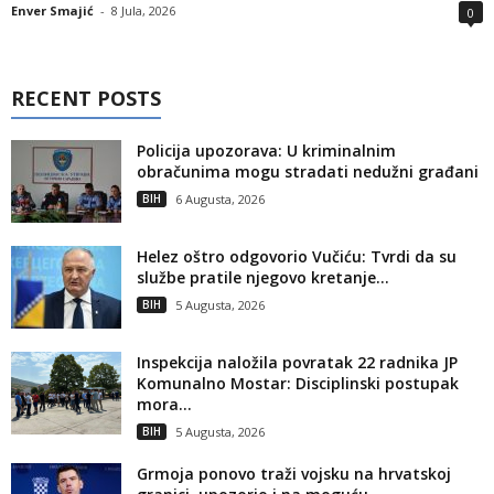
Enver Smajić
-
8 Jula, 2026
0
RECENT POSTS
Policija upozorava: U kriminalnim
obračunima mogu stradati nedužni građani
BIH
6 Augusta, 2026
Helez oštro odgovorio Vučiću: Tvrdi da su
službe pratile njegovo kretanje...
BIH
5 Augusta, 2026
Inspekcija naložila povratak 22 radnika JP
Komunalno Mostar: Disciplinski postupak
mora...
BIH
5 Augusta, 2026
Grmoja ponovo traži vojsku na hrvatskoj