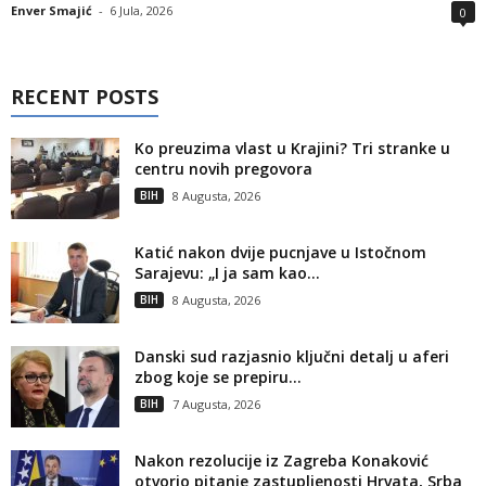
Enver Smajić
-
6 Jula, 2026
0
RECENT POSTS
Ko preuzima vlast u Krajini? Tri stranke u
centru novih pregovora
BIH
8 Augusta, 2026
Katić nakon dvije pucnjave u Istočnom
Sarajevu: „I ja sam kao...
BIH
8 Augusta, 2026
Danski sud razjasnio ključni detalj u aferi
zbog koje se prepiru...
BIH
7 Augusta, 2026
Nakon rezolucije iz Zagreba Konaković
otvorio pitanje zastupljenosti Hrvata, Srba