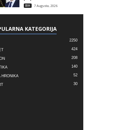
BIH
7 Augusta, 2026
ULARNA KATEGORIJA
2250
424
ET
208
ON
140
TIKA
52
 HRONIKA
30
RT