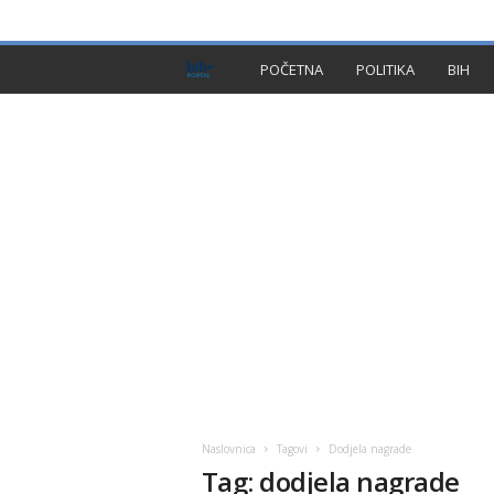
PRIVACY POLICY
IMPRESSUM
O NAMA
KON
B
POČETNA
POLITIKA
BIH
I
H
P
l
u
s
Naslovnica
Tagovi
Dodjela nagrade
Tag: dodjela nagrade