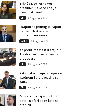
Trivić o Dodiku nakon
presude: „Kako se i dalje
bavi politikom?...
BIH
9 Augusta, 2026
„Napad na jednog je napad
na sve“: Nastao novi
odbrambeni savez...
SVIJET
9 Augusta, 2026
Ko preuzima vlast u Krajini?
Tri stranke u centru novih
pregovora
BIH
8 Augusta, 2026
Katić nakon dvije pucnjave u
Istočnom Sarajevu: „I ja sam
kao...
BIH
8 Augusta, 2026
Danski sud razjasnio ključni
detalj u aferi zbog koje se
prepiru...