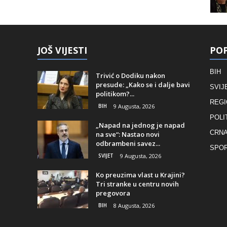
JOŠ VIJESTI
POP
BIH
Trivić o Dodiku nakon
presude: „Kako se i dalje bavi
SVIJ
politikom?...
REGI
BIH
9 Augusta, 2026
POLI
„Napad na jednog je napad
CRNA
na sve“: Nastao novi
odbrambeni savez...
SPO
SVIJET
9 Augusta, 2026
Ko preuzima vlast u Krajini?
Tri stranke u centru novih
pregovora
BIH
8 Augusta, 2026