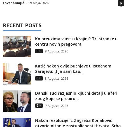
Enver Smajić
-
29 Maja, 2026
0
RECENT POSTS
Ko preuzima vlast u Krajini? Tri stranke u
centru novih pregovora
BIH
8 Augusta, 2026
Katić nakon dvije pucnjave u Istočnom
Sarajevu: „I ja sam kao...
BIH
8 Augusta, 2026
Danski sud razjasnio ključni detalj u aferi
zbog koje se prepiru...
BIH
7 Augusta, 2026
Nakon rezolucije iz Zagreba Konaković
otvorio pitanje zastupljenosti Hrvata, Srba