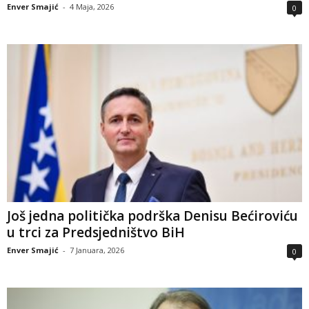
Enver Smajić
-
4 Maja, 2026
0
Još jedna politička podrška Denisu Bećiroviću
u trci za Predsjedništvo BiH
Enver Smajić
-
7 Januara, 2026
0