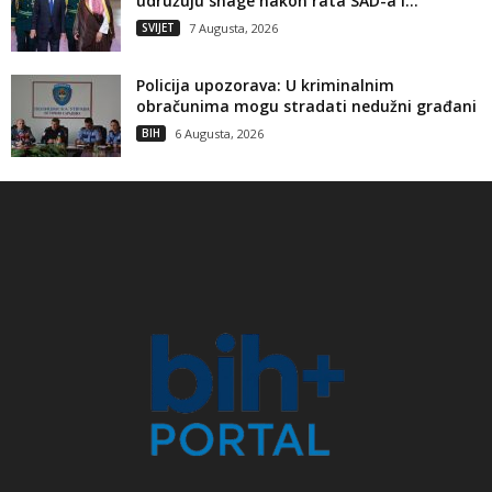
udružuju snage nakon rata SAD-a i...
SVIJET
7 Augusta, 2026
Policija upozorava: U kriminalnim
obračunima mogu stradati nedužni građani
BIH
6 Augusta, 2026