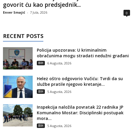
govorit ću kao predsjednik...
Enver Smajić
-
7 Jula, 2026
0
RECENT POSTS
Policija upozorava: U kriminalnim
obračunima mogu stradati nedužni građani
BIH
6 Augusta, 2026
Helez oštro odgovorio Vučiću: Tvrdi da su
službe pratile njegovo kretanje...
BIH
5 Augusta, 2026
Inspekcija naložila povratak 22 radnika JP
Komunalno Mostar: Disciplinski postupak
mora...
BIH
5 Augusta, 2026