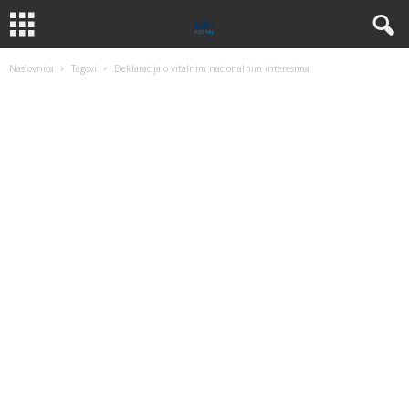
Naslovnica
Tagovi
Deklaracija o vitalnim nacionalnim interesima