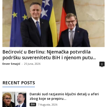
Bećirović u Berlinu: Njemačka potvrdila
podršku suverenitetu BiH i njenom putu...
Enver Smajić
-
25 Juna, 2026
0
RECENT POSTS
Danski sud razjasnio ključni detalj u aferi
zbog koje se prepiru...
BIH
7 Augusta, 2026