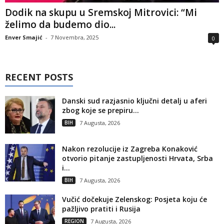
Dodik na skupu u Sremskoj Mitrovici: “Mi
želimo da budemo dio...
Enver Smajić
-
7 Novembra, 2025
0
RECENT POSTS
Danski sud razjasnio ključni detalj u aferi
zbog koje se prepiru...
BIH
7 Augusta, 2026
Nakon rezolucije iz Zagreba Konaković
otvorio pitanje zastupljenosti Hrvata, Srba
i...
BIH
7 Augusta, 2026
Vučić dočekuje Zelenskog: Posjeta koju će
pažljivo pratiti i Rusija
REGION
7 Augusta, 2026