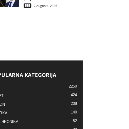
BIH
7 Augusta, 2026
ULARNA KATEGORIJA
2250
424
ET
208
ON
140
TIKA
52
 HRONIKA