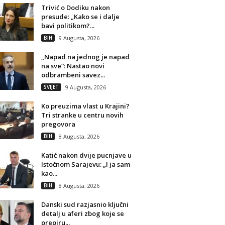
Trivić o Dodiku nakon
presude: „Kako se i dalje
bavi politikom?...
BIH
9 Augusta, 2026
„Napad na jednog je napad
na sve“: Nastao novi
odbrambeni savez...
SVIJET
9 Augusta, 2026
Ko preuzima vlast u Krajini?
Tri stranke u centru novih
pregovora
BIH
8 Augusta, 2026
Katić nakon dvije pucnjave u
Istočnom Sarajevu: „I ja sam
kao...
BIH
8 Augusta, 2026
Danski sud razjasnio ključni
detalj u aferi zbog koje se
prepiru...