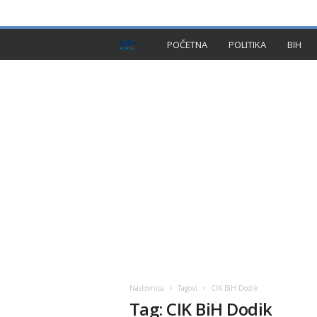
PRIVACY POLICY
IMPRESSUM
O NAMA
KON
B
POČETNA
POLITIKA
BIH
I
H
P
l
u
s
Naslovnica
Tagovi
CIK BiH Dodik
Tag: CIK BiH Dodik