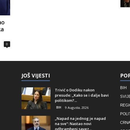
ao
ka
0
JOŠ VIJESTI
POP
BIH
Trivić o Dodiku nakon
presude: „Kako se i dalje bavi
SVIJ
politikom?...
REGI
BIH
9 Augusta, 2026
POLI
„Napad na jednog je napad
CRNA
na sve“: Nastao novi
odbrambeni savez...