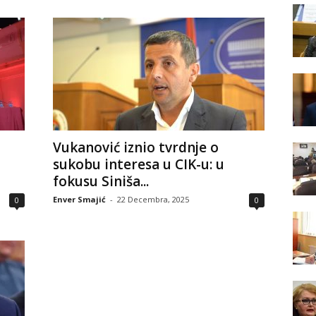
Vukanović iznio tvrdnje o
sukobu interesa u CIK-u: u
fokusu Siniša...
Enver Smajić
-
22 Decembra, 2025
0
0