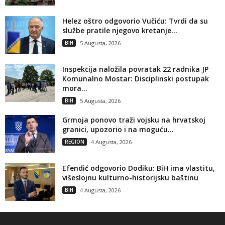
Helez oštro odgovorio Vučiću: Tvrdi da su
službe pratile njegovo kretanje...
BIH
5 Augusta, 2026
Inspekcija naložila povratak 22 radnika JP
Komunalno Mostar: Disciplinski postupak
mora...
BIH
5 Augusta, 2026
Grmoja ponovo traži vojsku na hrvatskoj
granici, upozorio i na moguću...
REGION
4 Augusta, 2026
Efendić odgovorio Dodiku: BiH ima vlastitu,
višeslojnu kulturno-historijsku baštinu
BIH
4 Augusta, 2026