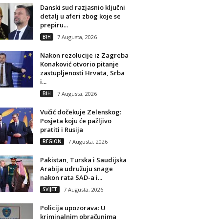
Danski sud razjasnio ključni
detalj u aferi zbog koje se
prepiru...
BIH
7 Augusta, 2026
Nakon rezolucije iz Zagreba
Konaković otvorio pitanje
zastupljenosti Hrvata, Srba
i...
BIH
7 Augusta, 2026
Vučić dočekuje Zelenskog:
Posjeta koju će pažljivo
pratiti i Rusija
REGION
7 Augusta, 2026
Pakistan, Turska i Saudijska
Arabija udružuju snage
nakon rata SAD-a i...
SVIJET
7 Augusta, 2026
Policija upozorava: U
kriminalnim obračunima