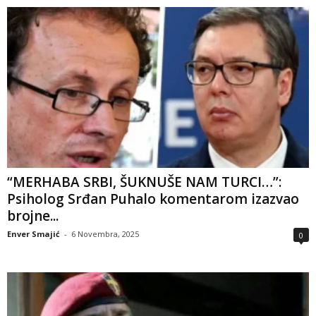
“MERHABA SRBI, ŠUKNUŠE NAM TURCI…”:
Psiholog Srđan Puhalo komentarom izazvao
brojne...
Enver Smajić
-
6 Novembra, 2025
0