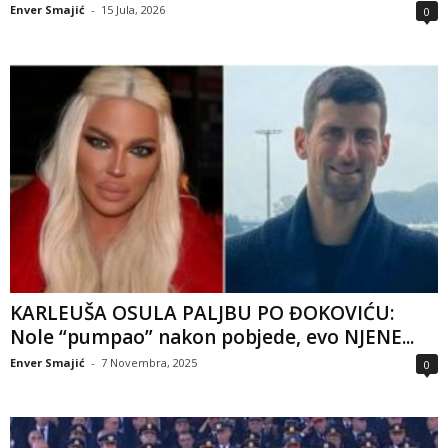
Enver Smajić
-
15 Jula, 2026
0
KARLEUŠA OSULA PALJBU PO ĐOKOVIĆU:
Nole “pumpao” nakon pobjede, evo NJENE...
Enver Smajić
-
7 Novembra, 2025
0