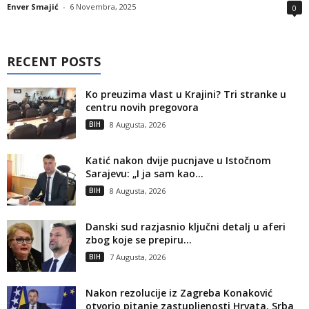
Enver Smajić
-
6 Novembra, 2025
0
RECENT POSTS
Ko preuzima vlast u Krajini? Tri stranke u
centru novih pregovora
BIH
8 Augusta, 2026
Katić nakon dvije pucnjave u Istočnom
Sarajevu: „I ja sam kao...
BIH
8 Augusta, 2026
Danski sud razjasnio ključni detalj u aferi
zbog koje se prepiru...
BIH
7 Augusta, 2026
Nakon rezolucije iz Zagreba Konaković
otvorio pitanje zastupljenosti Hrvata, Srba