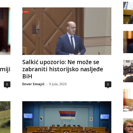
Salkić upozorio: Ne može se
miji
zabraniti historijsko nasljeđe
BiH
Enver Smajić
-
9 Jula, 2026
0
0