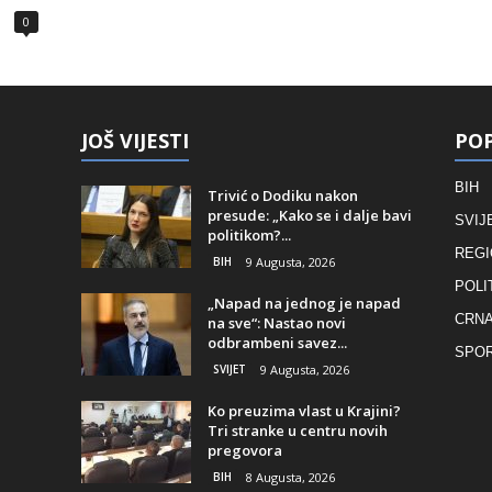
0
JOŠ VIJESTI
POP
BIH
Trivić o Dodiku nakon
presude: „Kako se i dalje bavi
SVIJ
politikom?...
REGI
BIH
9 Augusta, 2026
POLI
„Napad na jednog je napad
CRNA
na sve“: Nastao novi
odbrambeni savez...
SPO
SVIJET
9 Augusta, 2026
Ko preuzima vlast u Krajini?
Tri stranke u centru novih
pregovora
BIH
8 Augusta, 2026