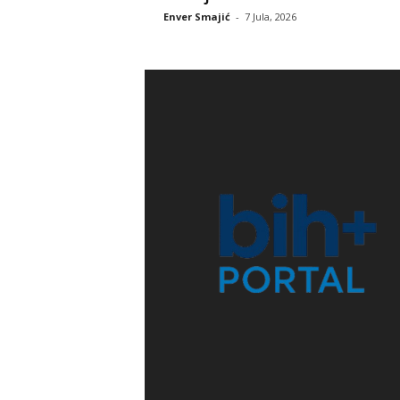
Enver Smajić
-
7 Jula, 2026