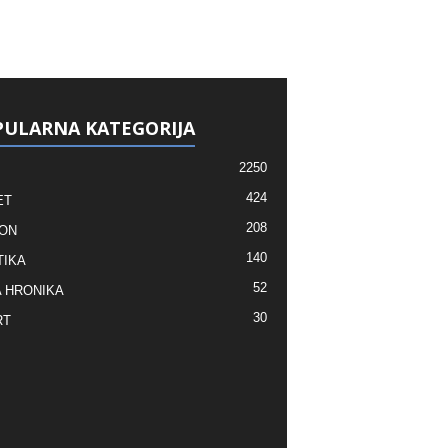
ULARNA KATEGORIJA
2250
424
ET
208
ON
140
TIKA
52
 HRONIKA
30
RT