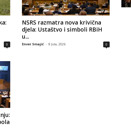
ka:
NSRS razmatra nova krivična
djela: Ustaštvo i simboli RBiH
u...
Enver Smajić
-
8 Jula, 2026
0
0
nju:
bola