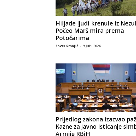
Hiljade ljudi krenule iz Nezu
Počeo Marš mira prema
Potočarima
Enver Smajić
-
9 Jula, 2026
Prijedlog zakona izazvao paž
Kazne za javno isticanje sim
Armije RBiH