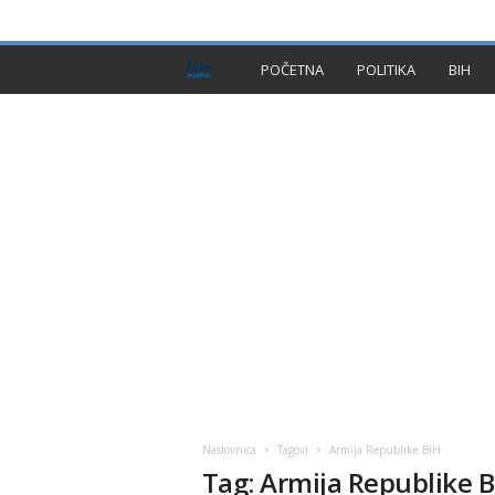
PRIVACY POLICY
IMPRESSUM
O NAMA
KON
B
POČETNA
POLITIKA
BIH
I
H
P
l
u
s
Naslovnica
Tagovi
Armija Republike BiH
Tag: Armija Republike 