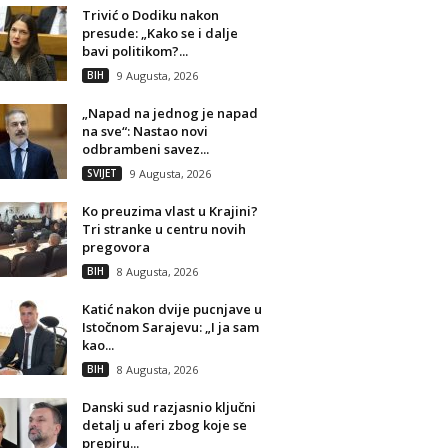
Trivić o Dodiku nakon
presude: „Kako se i dalje
bavi politikom?...
BIH
9 Augusta, 2026
„Napad na jednog je napad
na sve“: Nastao novi
odbrambeni savez...
SVIJET
9 Augusta, 2026
Ko preuzima vlast u Krajini?
Tri stranke u centru novih
pregovora
BIH
8 Augusta, 2026
Katić nakon dvije pucnjave u
Istočnom Sarajevu: „I ja sam
kao...
BIH
8 Augusta, 2026
Danski sud razjasnio ključni
detalj u aferi zbog koje se
prepiru...