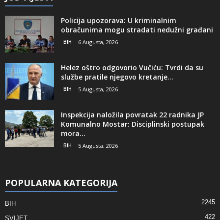
Policija upozorava: U kriminalnim
obračunima mogu stradati nedužni građani
BIH
6 Augusta, 2026
Helez oštro odgovorio Vučiću: Tvrdi da su
službe pratile njegovo kretanje...
BIH
5 Augusta, 2026
Inspekcija naložila povratak 22 radnika JP
Komunalno Mostar: Disciplinski postupak
mora...
BIH
5 Augusta, 2026
POPULARNA KATEGORIJA
2245
BIH
422
SVIJET