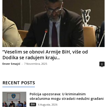
“Veselim se obnovi Armije BiH, više od
Dodika se radujem kraju...
Enver Smajić
-
7 Novembra, 2025
0
RECENT POSTS
Policija upozorava: U kriminalnim
obračunima mogu stradati nedužni građani
BIH
6 Augusta, 2026