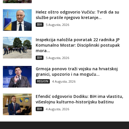
Helez oštro odgovorio Vučiću: Tvrdi da su
službe pratile njegovo kretanje...
BIH
5 Augusta, 2026
Inspekcija naložila povratak 22 radnika JP
Komunalno Mostar: Disciplinski postupak
mora...
BIH
5 Augusta, 2026
Grmoja ponovo traži vojsku na hrvatskoj
granici, upozorio i na moguću...
REGION
4 Augusta, 2026
Efendić odgovorio Dodiku: BiH ima vlastitu,
višeslojnu kulturno-historijsku baštinu
BIH
4 Augusta, 2026