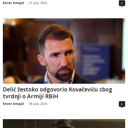
Enver Smajić
-
21 Jula, 2026
0
Delić žestoko odgovorio Kovačeviću zbog
tvrdnji o Armiji RBiH
Enver Smajić
-
18 Jula, 2026
0