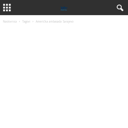
Naslovnica
Tagovi
Američka ambasada Sarajevo