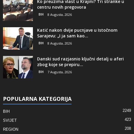
Ko preuzima vlast u Krajini? Tri stranke u
centru novih pregovora
BIH
8 Augusta, 2026
Katić nakon dvije pucnjave u Istočnom
Sarajevu: „I ja sam kao...
BIH
8 Augusta, 2026
Danski sud razjasnio ključni detalj u aferi
zbog koje se prepiru...
BIH
7 Augusta, 2026
POPULARNA KATEGORIJA
2249
BIH
423
SVIJET
208
REGION