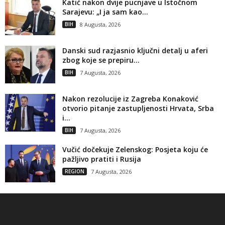
Katić nakon dvije pucnjave u Istočnom
Sarajevu: „I ja sam kao...
BIH
8 Augusta, 2026
Danski sud razjasnio ključni detalj u aferi
zbog koje se prepiru...
BIH
7 Augusta, 2026
Nakon rezolucije iz Zagreba Konaković
otvorio pitanje zastupljenosti Hrvata, Srba
i...
BIH
7 Augusta, 2026
Vučić dočekuje Zelenskog: Posjeta koju će
pažljivo pratiti i Rusija
REGION
7 Augusta, 2026