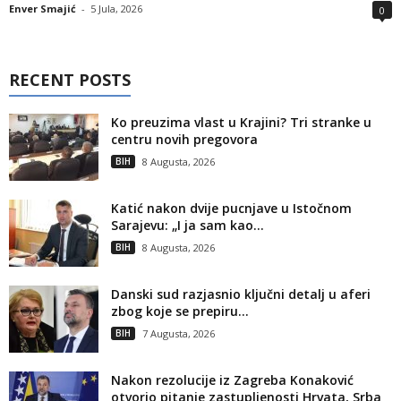
Enver Smajić
-
5 Jula, 2026
0
RECENT POSTS
Ko preuzima vlast u Krajini? Tri stranke u
centru novih pregovora
BIH
8 Augusta, 2026
Katić nakon dvije pucnjave u Istočnom
Sarajevu: „I ja sam kao...
BIH
8 Augusta, 2026
Danski sud razjasnio ključni detalj u aferi
zbog koje se prepiru...
BIH
7 Augusta, 2026
Nakon rezolucije iz Zagreba Konaković
otvorio pitanje zastupljenosti Hrvata, Srba