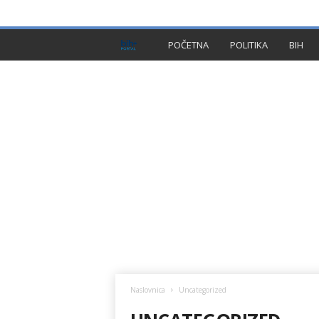
PRIVACY POLICY
IMPRESSUM
O NAMA
KON
B
POČETNA
POLITIKA
BIH
I
H
P
l
u
s
Naslovnica
Uncategorized