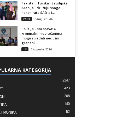
Pakistan, Turska i Saudijska
Arabija udružuju snage
nakon rata SAD-a i...
SVIJET
7 Augusta, 2026
Policija upozorava: U
kriminalnim obračunima
mogu stradati nedužni
građani
BIH
6 Augusta, 2026
ULARNA KATEGORIJA
2247
423
ET
208
ON
140
TIKA
52
 HRONIKA