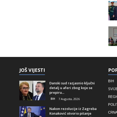
JOŠ VIJESTI
POP
BIH
Danski sud razjasnio ključni
detalj u aferi zbog koje se
SVIJ
prepiru...
REGI
BIH
7 Augusta, 2026
POLI
Nakon rezolucije iz Zagreba
CRNA
Konaković otvorio pitanje