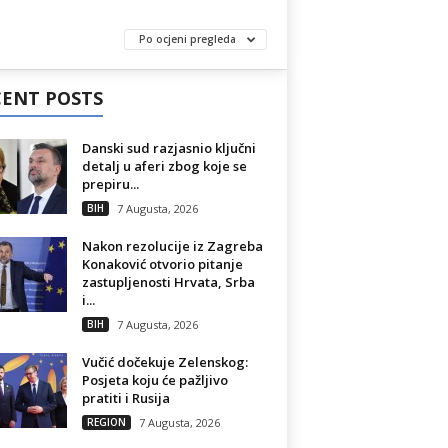
Po ocjeni pregleda
CENT POSTS
Danski sud razjasnio ključni
detalj u aferi zbog koje se
prepiru...
BIH
7 Augusta, 2026
Nakon rezolucije iz Zagreba
Konaković otvorio pitanje
zastupljenosti Hrvata, Srba
i...
BIH
7 Augusta, 2026
Vučić dočekuje Zelenskog:
Posjeta koju će pažljivo
pratiti i Rusija
REGION
7 Augusta, 2026