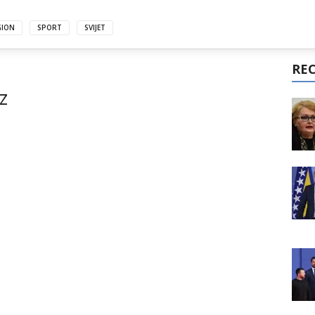
GION
SPORT
SVIJET
RE
z