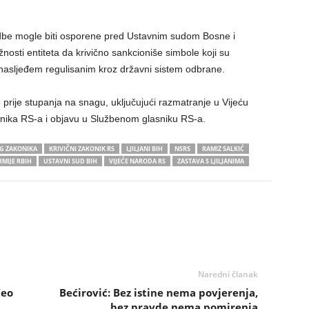
edbe mogle biti osporene pred Ustavnim sudom Bosne i
osti entiteta da krivično sankcioniše simbole koji su
 nasljeđem regulisanim kroz državni sistem odbrane.
prije stupanja na snagu, uključujući razmatranje u Vijeću
nika RS-a i objavu u Službenom glasniku RS-a.
G ZAKONIKA
KRIVIČNI ZAKONIK RS
LJILJANI BIH
NSRS
RAMIZ SALKIĆ
RMIJE RBIH
USTAVNI SUD BIH
VIJEĆE NARODA RS
ZASTAVA S LJILJANIMA
Naredni članak
čeo
Bećirović: Bez istine nema povjerenja,
bez pravde nema pomirenja