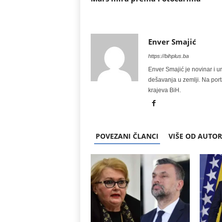
Enver Smajić
https://bihplus.ba
Enver Smajić je novinar i u
dešavanja u zemlji. Na port
krajeva BiH.
POVEZANI ČLANCI
VIŠE OD AUTO