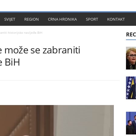
KT
SVIJET
REGION
CRNA HRONIKA
SPORT
KONTAKT
niti historijsko nasljeđe BiH
REC
e može se zabraniti
e BiH