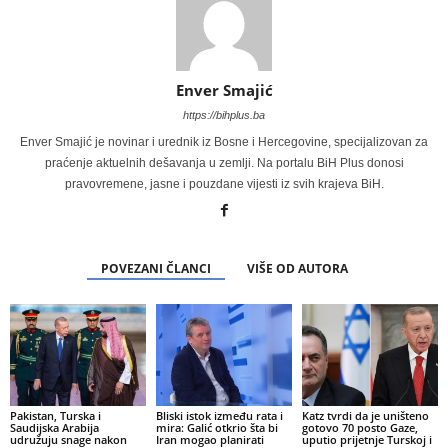
Enver Smajić
https://bihplus.ba
Enver Smajić je novinar i urednik iz Bosne i Hercegovine, specijalizovan za
praćenje aktuelnih dešavanja u zemlji. Na portalu BiH Plus donosi
pravovremene, jasne i pouzdane vijesti iz svih krajeva BiH.
POVEZANI ČLANCI
VIŠE OD AUTORA
Pakistan, Turska i
Bliski istok između rata i
Katz tvrdi da je uništeno
Saudijska Arabija
mira: Galić otkrio šta bi
gotovo 70 posto Gaze,
udružuju snage nakon
Iran mogao planirati
uputio prijetnje Turskoj i