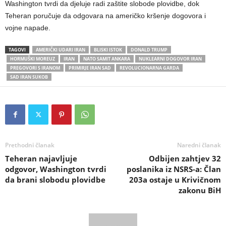
Washington tvrdi da djeluje radi zaštite slobode plovidbe, dok
Teheran poručuje da odgovara na američko kršenje dogovora i
vojne napade.
TAGOVI
AMERIČKI UDARI IRAN
BLISKI ISTOK
DONALD TRUMP
HORMUŠKI MOREUZ
IRAN
NATO SAMIT ANKARA
NUKLEARNI DOGOVOR IRAN
PREGOVORI S IRANOM
PRIMIRJE IRAN SAD
REVOLUCIONARNA GARDA
SAD IRAN SUKOB
Prethodni članak
Naredni članak
Teheran najavljuje
Odbijen zahtjev 32
odgovor, Washington tvrdi
poslanika iz NSRS-a: Član
da brani slobodu plovidbe
203a ostaje u Krivičnom
zakonu BiH