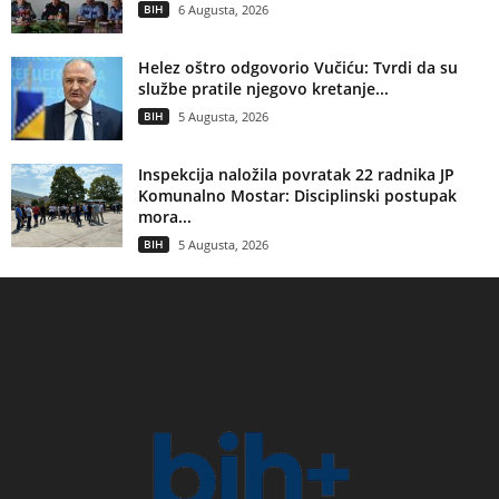
BIH
6 Augusta, 2026
Helez oštro odgovorio Vučiću: Tvrdi da su
službe pratile njegovo kretanje...
BIH
5 Augusta, 2026
Inspekcija naložila povratak 22 radnika JP
Komunalno Mostar: Disciplinski postupak
mora...
BIH
5 Augusta, 2026