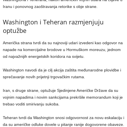
Iranu i ponovnog zaoštravanja retorike s obje strane.
Washington i Teheran razmjenjuju
optužbe
Američka strana tvrdi da su najnoviji udari izvedeni kao odgovor na
napade na komercijalne brodove u Hormuškom moreuzu, jednom
od najvažnijih energetskih koridora na svijetu.
Washington navodi da je cilj akcija zaštita međunarodne plovidbe i
sprečavanje novih prijetnji trgovačkim rutama.
Iran, s druge strane, optužuje Sjedinjene Američke Države da su
vojnim napadima i novim sankcijama prekršile memorandum koji je
trebao voditi smirivanju sukoba.
Teheran tvrdi da Washington snosi odgovornost za novu eskalaciju i
da su američke odluke dovele u pitanje ranije dogovorene obaveze.