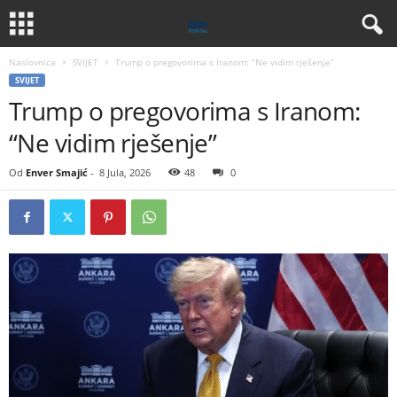
Naslovnica
SVIJET
Trump o pregovorima s Iranom: “Ne vidim rješenje”
SVIJET
Trump o pregovorima s Iranom:
“Ne vidim rješenje”
Od
Enver Smajić
-
8 Jula, 2026
48
0