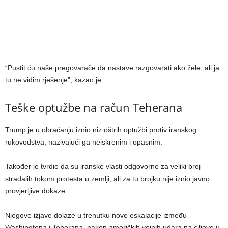
“Pustit ću naše pregovarače da nastave razgovarati ako žele, ali ja
tu ne vidim rješenje”, kazao je.
Teške optužbe na račun Teherana
Trump je u obraćanju iznio niz oštrih optužbi protiv iranskog
rukovodstva, nazivajući ga neiskrenim i opasnim.
Također je tvrdio da su iranske vlasti odgovorne za veliki broj
stradalih tokom protesta u zemlji, ali za tu brojku nije iznio javno
provjerljive dokaze.
Njegove izjave dolaze u trenutku nove eskalacije između
Washingtona i Teherana, nakon američkih vojnih udara na ciljeve u