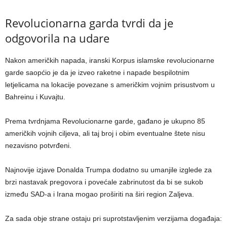
Revolucionarna garda tvrdi da je
odgovorila na udare
Nakon američkih napada, iranski Korpus islamske revolucionarne
garde saopćio je da je izveo raketne i napade bespilotnim
letjelicama na lokacije povezane s američkim vojnim prisustvom u
Bahreinu i Kuvajtu.
Prema tvrdnjama Revolucionarne garde, gađano je ukupno 85
američkih vojnih ciljeva, ali taj broj i obim eventualne štete nisu
nezavisno potvrđeni.
Najnovije izjave Donalda Trumpa dodatno su umanjile izglede za
brzi nastavak pregovora i povećale zabrinutost da bi se sukob
između SAD-a i Irana mogao proširiti na širi region Zaljeva.
Za sada obje strane ostaju pri suprotstavljenim verzijama događaja: