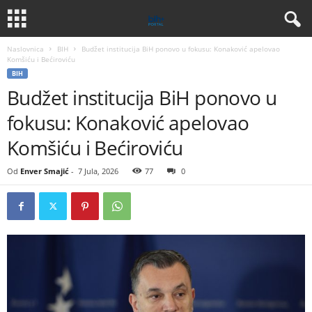
Naslovnica
BIH
Budžet institucija BiH ponovo u fokusu: Konaković apelovao
Komšiću i Bećiroviću
BIH
Budžet institucija BiH ponovo u
fokusu: Konaković apelovao
Komšiću i Bećiroviću
Od
Enver Smajić
-
7 Jula, 2026
77
0