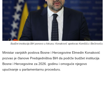
Budžet institucija BiH ponovo u fokusu: Konaković apelovao Komšiću i Bećiroviću
Ministar vanjskih poslova Bosne i Hercegovine Elmedin Konaković
pozvao je članove Predsjedništva BiH da podrže budžet institucija
Bosne i Hercegovine za 2026. godinu i omoguće njegovo
upućivanje u parlamentarnu proceduru.