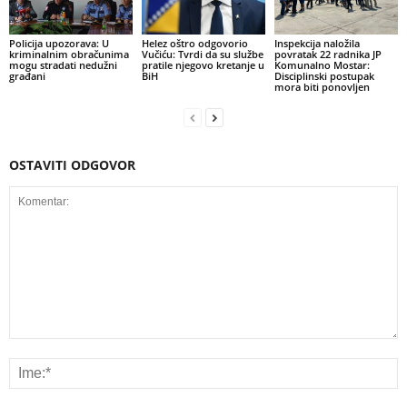
Policija upozorava: U
Helez oštro odgovorio
Inspekcija naložila
kriminalnim obračunima
Vučiću: Tvrdi da su službe
povratak 22 radnika JP
mogu stradati nedužni
pratile njegovo kretanje u
Komunalno Mostar:
građani
BiH
Disciplinski postupak
mora biti ponovljen
OSTAVITI ODGOVOR