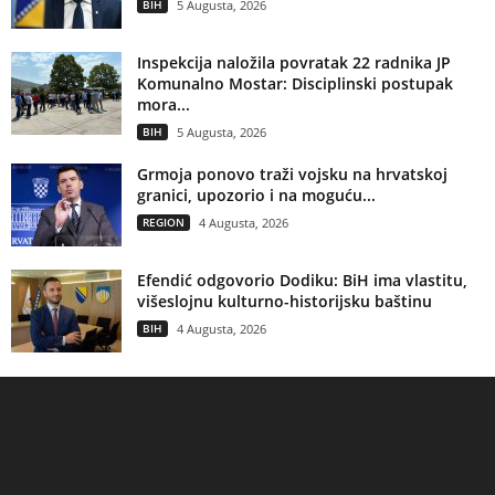
BIH
5 Augusta, 2026
Inspekcija naložila povratak 22 radnika JP
Komunalno Mostar: Disciplinski postupak
mora...
BIH
5 Augusta, 2026
Grmoja ponovo traži vojsku na hrvatskoj
granici, upozorio i na moguću...
REGION
4 Augusta, 2026
Efendić odgovorio Dodiku: BiH ima vlastitu,
višeslojnu kulturno-historijsku baštinu
BIH
4 Augusta, 2026