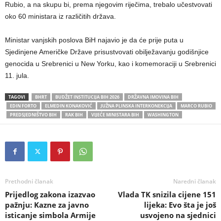
Rubio, a na skupu bi, prema njegovim riječima, trebalo učestvovati
oko 60 ministara iz različitih država.
Ministar vanjskih poslova BiH najavio je da će prije puta u
Sjedinjene Američke Države prisustvovati obilježavanju godišnjice
genocida u Srebrenici u New Yorku, kao i komemoraciji u Srebrenici
11. jula.
TAGOVI
BHRT
BUDŽET INSTITUCIJA BIH 2026
DRŽAVNA IMOVINA BIH
EDIN FORTO
ELMEDIN KONAKOVIĆ
JUŽNA PLINSKA INTERKONEKCIJA
MARCO RUBIO
PREDSJEDNIŠTVO BIH
RAK BIH
VIJEĆE MINISTARA BIH
WASHINGTON
Prethodni članak
Naredni članak
Prijedlog zakona izazvao
Vlada TK snizila cijene 151
pažnju: Kazne za javno
lijeka: Evo šta je još
isticanje simbola Armije
usvojeno na sjednici