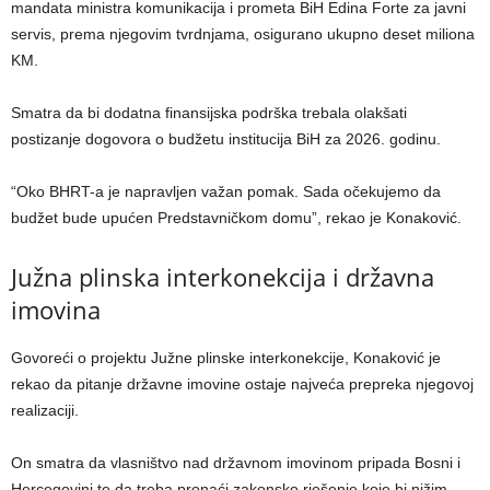
mandata ministra komunikacija i prometa BiH Edina Forte za javni
servis, prema njegovim tvrdnjama, osigurano ukupno deset miliona
KM.
Smatra da bi dodatna finansijska podrška trebala olakšati
postizanje dogovora o budžetu institucija BiH za 2026. godinu.
“Oko BHRT-a je napravljen važan pomak. Sada očekujemo da
budžet bude upućen Predstavničkom domu”, rekao je Konaković.
Južna plinska interkonekcija i državna
imovina
Govoreći o projektu Južne plinske interkonekcije, Konaković je
rekao da pitanje državne imovine ostaje najveća prepreka njegovoj
realizaciji.
On smatra da vlasništvo nad državnom imovinom pripada Bosni i
Hercegovini te da treba pronaći zakonsko rješenje koje bi nižim