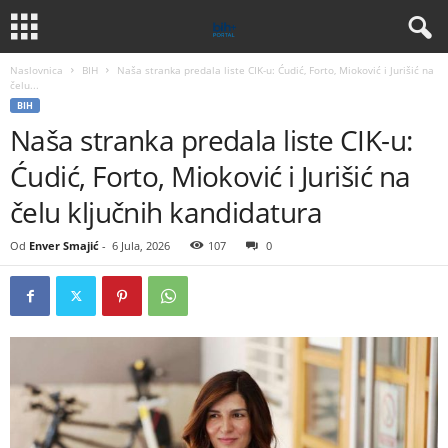
Naslovnica
BIH
Naša stranka predala liste CIK-u: Ćudić, Forto, Mioković i Jurišić na
čelu...
BIH
Naša stranka predala liste CIK-u:
Ćudić, Forto, Mioković i Jurišić na
čelu ključnih kandidatura
Od
Enver Smajić
-
6 Jula, 2026
107
0