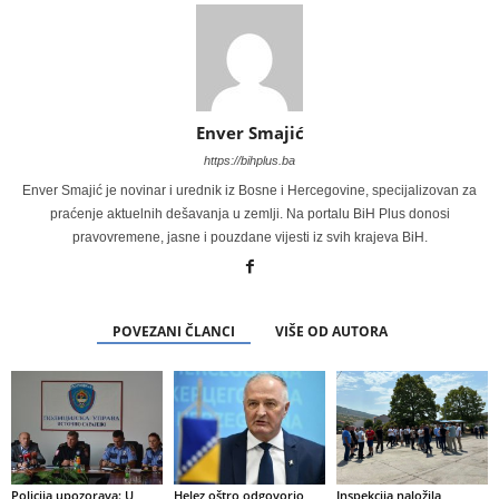
Enver Smajić
https://bihplus.ba
Enver Smajić je novinar i urednik iz Bosne i Hercegovine, specijalizovan za
praćenje aktuelnih dešavanja u zemlji. Na portalu BiH Plus donosi
pravovremene, jasne i pouzdane vijesti iz svih krajeva BiH.
POVEZANI ČLANCI
VIŠE OD AUTORA
Policija upozorava: U
Helez oštro odgovorio
Inspekcija naložila