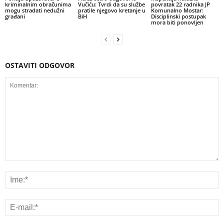
kriminalnim obračunima
Vučiću: Tvrdi da su službe
povratak 22 radnika JP
mogu stradati nedužni
pratile njegovo kretanje u
Komunalno Mostar:
građani
BiH
Disciplinski postupak
mora biti ponovljen
OSTAVITI ODGOVOR