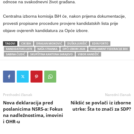
odnose na svakodnevni život građana.
Centralna izborna komisija BiH će, nakon prijema dokumentacije,
provesti propisane procedure provjere kandidatskih lista prije
objave ovjerenih kandidatura za Opće izbore.
TAGOVI
CIK BIH
DRAGAN MIOKOVIĆ
DUŠKA JURIŠIĆ
EDIN FORTO
KANDIDATSKE LISTE
NAŠA STRANKA
OPĆI IZBORI 2026
PARLAMENT FEDERACIJE BIH
SABINA ĆUDIĆ
SKUPŠTINA KANTONA SARAJEVO
VIBOR HANDŽIĆ
Prethodni članak
Naredni članak
Nova deklaracija pred
Nikšić se povlači iz izborne
poslanicima NSRS-a: Fokus
utrke: Šta to znači za SDP?
na nadležnostima, imovini
i OHR-u