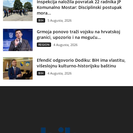
Inspekcija naložila povratak 22 radnika JP
Komunalno Mostar: Disciplinski postupak
mora...
BIH
5 Augusta, 2026
Grmoja ponovo traži vojsku na hrvatskoj
granici, upozorio i na moguću...
REGION
4 Augusta, 2026
Efendić odgovorio Dodiku: BiH ima vlastitu,
višeslojnu kulturno-historijsku baštinu
BIH
4 Augusta, 2026