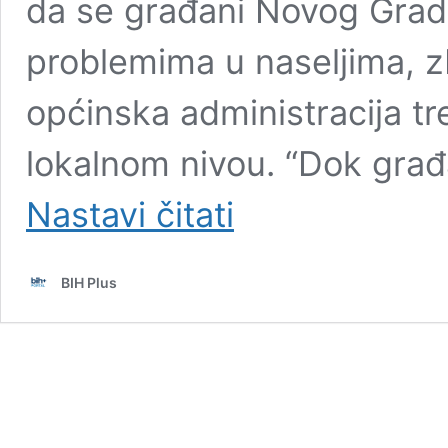
da se građani Novog Grad
problemima u naseljima, z
općinska administracija tre
lokalnom nivou. “Dok gra
Politički
Nastavi čitati
sukob
u
Novom
BIH Plus
Gradu:
SDP
optužuje
Efendića
za
zanemarivanje
lokalnih
tema