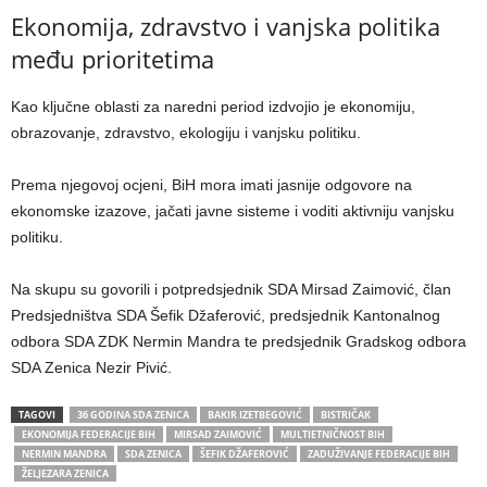
Ekonomija, zdravstvo i vanjska politika
među prioritetima
Kao ključne oblasti za naredni period izdvojio je ekonomiju,
obrazovanje, zdravstvo, ekologiju i vanjsku politiku.
Prema njegovoj ocjeni, BiH mora imati jasnije odgovore na
ekonomske izazove, jačati javne sisteme i voditi aktivniju vanjsku
politiku.
Na skupu su govorili i potpredsjednik SDA Mirsad Zaimović, član
Predsjedništva SDA Šefik Džaferović, predsjednik Kantonalnog
odbora SDA ZDK Nermin Mandra te predsjednik Gradskog odbora
SDA Zenica Nezir Pivić.
TAGOVI
36 GODINA SDA ZENICA
BAKIR IZETBEGOVIĆ
BISTRIČAK
EKONOMIJA FEDERACIJE BIH
MIRSAD ZAIMOVIĆ
MULTIETNIČNOST BIH
NERMIN MANDRA
SDA ZENICA
ŠEFIK DŽAFEROVIĆ
ZADUŽIVANJE FEDERACIJE BIH
ŽELJEZARA ZENICA