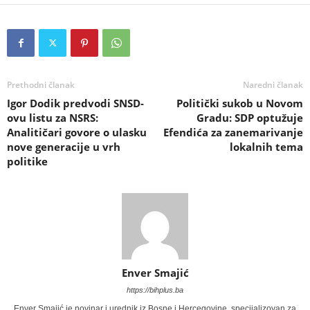
Prethodni članak
Naredni članak
Igor Dodik predvodi SNSD-
Politički sukob u Novom
ovu listu za NSRS:
Gradu: SDP optužuje
Analitičari govore o ulasku
Efendića za zanemarivanje
nove generacije u vrh
lokalnih tema
politike
Enver Smajić
https://bihplus.ba
Enver Smajić je novinar i urednik iz Bosne i Hercegovine, specijalizovan za