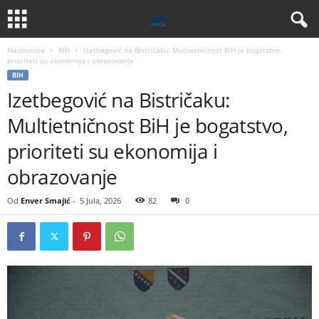
Naslovnica
BIH
Izetbegović na Bistričaku: Multietničnost BiH je bogatstvo,
prioriteti su ekonomija i obrazovanje
BIH
Izetbegović na Bistričaku:
Multietničnost BiH je bogatstvo,
prioriteti su ekonomija i
obrazovanje
Od
Enver Smajić
-
5 Jula, 2026
82
0