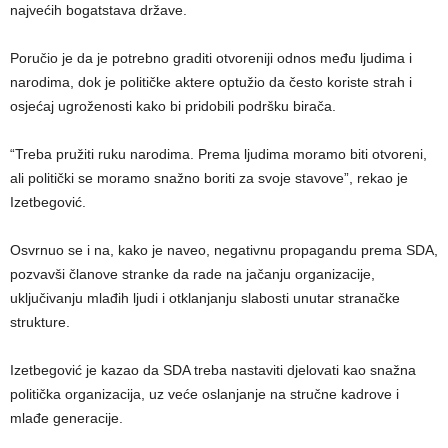
najvećih bogatstava države.
Poručio je da je potrebno graditi otvoreniji odnos među ljudima i
narodima, dok je političke aktere optužio da često koriste strah i
osjećaj ugroženosti kako bi pridobili podršku birača.
“Treba pružiti ruku narodima. Prema ljudima moramo biti otvoreni,
ali politički se moramo snažno boriti za svoje stavove”, rekao je
Izetbegović.
Osvrnuo se i na, kako je naveo, negativnu propagandu prema SDA,
pozvavši članove stranke da rade na jačanju organizacije,
uključivanju mlađih ljudi i otklanjanju slabosti unutar stranačke
strukture.
Izetbegović je kazao da SDA treba nastaviti djelovati kao snažna
politička organizacija, uz veće oslanjanje na stručne kadrove i
mlađe generacije.