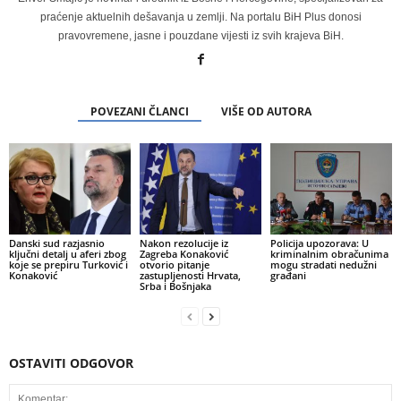
praćenje aktuelnih dešavanja u zemlji. Na portalu BiH Plus donosi
pravovremene, jasne i pouzdane vijesti iz svih krajeva BiH.
POVEZANI ČLANCI
VIŠE OD AUTORA
Danski sud razjasnio
Nakon rezolucije iz
Policija upozorava: U
ključni detalj u aferi zbog
Zagreba Konaković
kriminalnim obračunima
koje se prepiru Turković i
otvorio pitanje
mogu stradati nedužni
Konaković
zastupljenosti Hrvata,
građani
Srba i Bošnjaka
OSTAVITI ODGOVOR