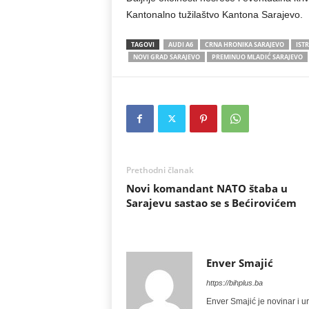
Kantonalno tužilaštvo Kantona Sarajevo.
TAGOVI
AUDI A6
CRNA HRONIKA SARAJEVO
IST
NOVI GRAD SARAJEVO
PREMINUO MLADIĆ SARAJEVO
Prethodni članak
Novi komandant NATO štaba u
Sarajevu sastao se s Bećirovićem
Enver Smajić
https://bihplus.ba
Enver Smajić je novinar i u