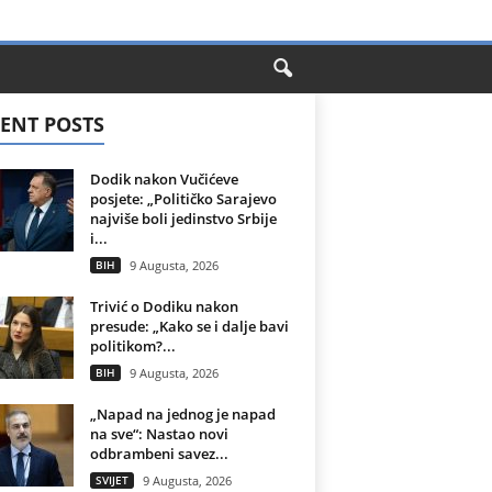
ENT POSTS
Dodik nakon Vučićeve
posjete: „Političko Sarajevo
najviše boli jedinstvo Srbije
i...
BIH
9 Augusta, 2026
Trivić o Dodiku nakon
presude: „Kako se i dalje bavi
politikom?...
BIH
9 Augusta, 2026
„Napad na jednog je napad
na sve“: Nastao novi
odbrambeni savez...
SVIJET
9 Augusta, 2026