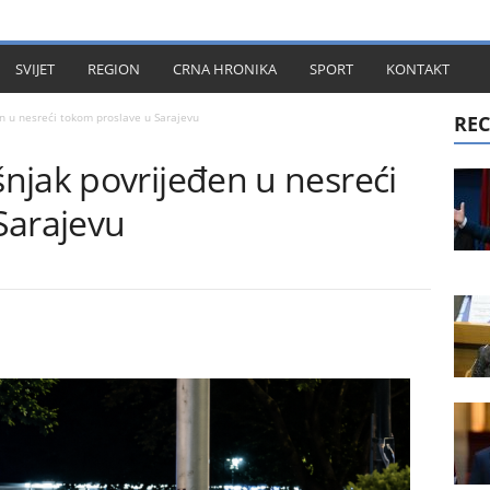
KT
SVIJET
REGION
CRNA HRONIKA
SPORT
KONTAKT
n u nesreći tokom proslave u Sarajevu
REC
njak povrijeđen u nesreći
Sarajevu