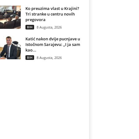
Ko preuzima vlast u Krajini?
Tri stranke u centru novih
pregovora
BIH
8 Augusta, 2026
Katić nakon dvije pucnjave u
Istočnom Sarajevu: „I ja sam
kao...
BIH
8 Augusta, 2026