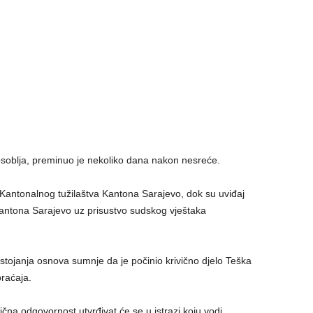
osoblja, preminuo je nekoliko dana nakon nesreće.
 Kantonalnog tužilaštva Kantona Sarajevo, dok su uviđaj
Kantona Sarajevo uz prisustvo sudskog vještaka
ojanja osnova sumnje da je počinio krivično djelo Teška
braćaja.
ična odgovornost utvrđivat će se u istrazi koju vodi