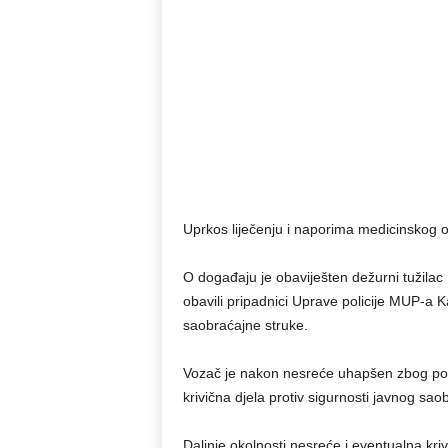
Uprkos liječenju i naporima medicinskog 
O događaju je obaviješten dežurni tužilac
obavili pripadnici Uprave policije MUP-a 
saobraćajne struke.
Vozač je nakon nesreće uhapšen zbog post
krivična djela protiv sigurnosti javnog sao
Daljnje okolnosti nesreće i eventualna kriv