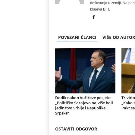
dešavanja u zemlji. Na port
krajeva BiH.
POVEZANI ČLANCI
VIŠE OD AUTO
Dodik nakon Vučićeve posjete:
Trivić 
„Političko Sarajevo najviše boli
„Kako s
jedinstvo Srbije i Republike
Pakt sa
Srpske“
OSTAVITI ODGOVOR