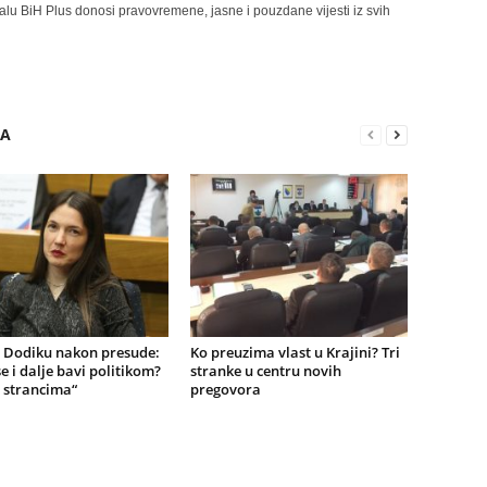
alu BiH Plus donosi pravovremene, jasne i pouzdane vijesti iz svih
RA
o Dodiku nakon presude:
Ko preuzima vlast u Krajini? Tri
e i dalje bavi politikom?
stranke u centru novih
 strancima“
pregovora