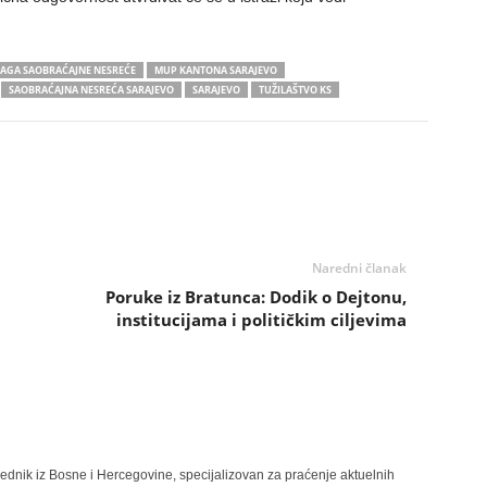
RAGA SAOBRAĆAJNE NESREĆE
MUP KANTONA SARAJEVO
SAOBRAĆAJNA NESREĆA SARAJEVO
SARAJEVO
TUŽILAŠTVO KS
Naredni članak
Poruke iz Bratunca: Dodik o Dejtonu,
institucijama i političkim ciljevima
rednik iz Bosne i Hercegovine, specijalizovan za praćenje aktuelnih