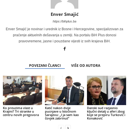
Enver Smajić
https://bihplus.ba
Enver Smajić je novinar i urednik iz Bosne i Hercegovine, specijalizovan za
praćenje aktuelnih dešavanja u zemlji. Na portalu BiH Plus donosi
pravovremene, jasne i pouzdane vijesti iz svih krajeva BiH.
POVEZANI ČLANCI
VIŠE OD AUTORA
Ko preuzima vlast u
Katić nakon dvije
Danski sud razjasnio
Krajini? Tri stranke u
pucnjave u Istočnom
ključni detalj u aferi zbog
centru novih pregovora
Sarajevu: „I ja sam kao
koje se prepiru Turković i
čovjek zabrinut“
Konaković