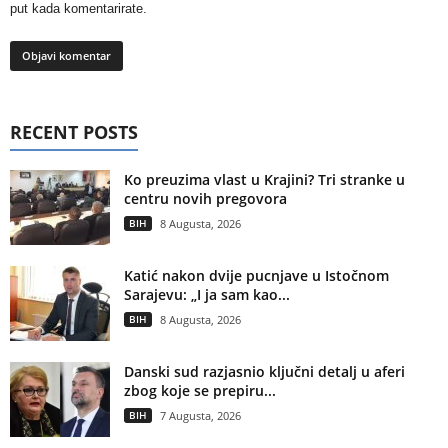
put kada komentarirate.
RECENT POSTS
Ko preuzima vlast u Krajini? Tri stranke u
centru novih pregovora
BIH
8 Augusta, 2026
Katić nakon dvije pucnjave u Istočnom
Sarajevu: „I ja sam kao...
BIH
8 Augusta, 2026
Danski sud razjasnio ključni detalj u aferi
zbog koje se prepiru...
BIH
7 Augusta, 2026