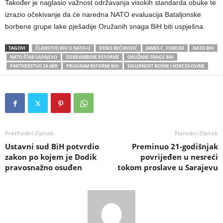
Također je naglasio važnost održavanja visokih standarda obuke te
izrazio očekivanje da će naredna NATO evaluacija Bataljonske
borbene grupe lake pješadije Oružanih snaga BiH biti uspješna.
TAGOVI
ČLANSTVO BIH U NATO-U
DENIS BEĆIROVIĆ
JAMES C. FOWLER
NATO BIH
NATO ŠTAB SARAJEVO
ODBRAMBENE REFORME
ORUŽANE SNAGE BIH
PARTNERSTVO ZA MIR
PROGRAM REFORMI BIH
SIGURNOST BOSNE I HERCEGOVINE
Prethodni članak
Naredni članak
Ustavni sud BiH potvrdio
Preminuo 21-godišnjak
zakon po kojem je Dodik
povrijeđen u nesreći
pravosnažno osuđen
tokom proslave u Sarajevu