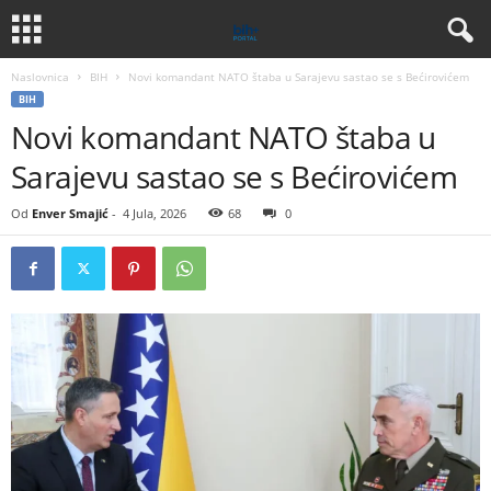
Naslovnica
BIH
Novi komandant NATO štaba u Sarajevu sastao se s Bećirovićem
BIH
Novi komandant NATO štaba u
Sarajevu sastao se s Bećirovićem
Od
Enver Smajić
-
4 Jula, 2026
68
0