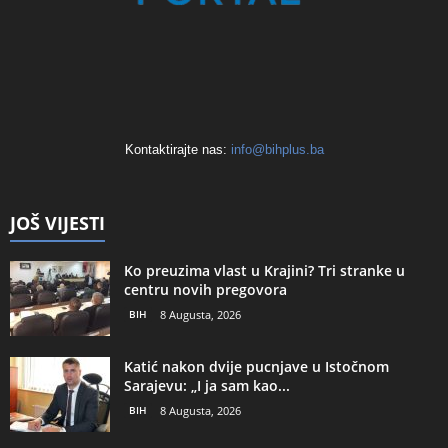
Kontaktirajte nas:
info@bihplus.ba
JOŠ VIJESTI
Ko preuzima vlast u Krajini? Tri stranke u
centru novih pregovora
BIH
8 Augusta, 2026
Katić nakon dvije pucnjave u Istočnom
Sarajevu: „I ja sam kao...
BIH
8 Augusta, 2026