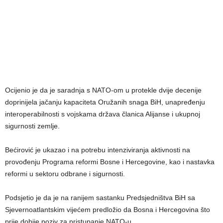
Ocijenio je da je saradnja s NATO-om u protekle dvije decenije
doprinijela jačanju kapaciteta Oružanih snaga BiH, unapređenju
interoperabilnosti s vojskama država članica Alijanse i ukupnoj
sigurnosti zemlje.
Bećirović je ukazao i na potrebu intenziviranja aktivnosti na
provođenju Programa reformi Bosne i Hercegovine, kao i nastavka
reformi u sektoru odbrane i sigurnosti.
Podsjetio je da je na ranijem sastanku Predsjedništva BiH sa
Sjevernoatlantskim vijećem predložio da Bosna i Hercegovina što
prije dobije poziv za pristupanje NATO-u.