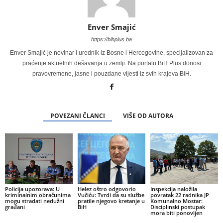
Enver Smajić
https://bihplus.ba
Enver Smajić je novinar i urednik iz Bosne i Hercegovine, specijalizovan za
praćenje aktuelnih dešavanja u zemlji. Na portalu BiH Plus donosi
pravovremene, jasne i pouzdane vijesti iz svih krajeva BiH.
POVEZANI ČLANCI
VIŠE OD AUTORA
Policija upozorava: U
Helez oštro odgovorio
Inspekcija naložila
kriminalnim obračunima
Vučiću: Tvrdi da su službe
povratak 22 radnika JP
mogu stradati nedužni
pratile njegovo kretanje u
Komunalno Mostar:
građani
BiH
Disciplinski postupak
mora biti ponovljen