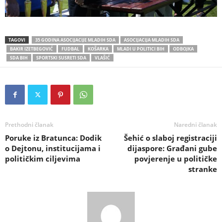
TAGOVI
35 GODINA ASOCIJACIJE MLADIH SDA
ASOCIJACIJA MLADIH SDA
BAKIR IZETBEGOVIĆ
FUDBAL
KOŠARKA
MLADI U POLITICI BIH
ODBOJKA
SDA BIH
SPORTSKI SUSRETI SDA
VLAŠIĆ
Prethodni članak
Naredni članak
Poruke iz Bratunca: Dodik
Šehić o slaboj registraciji
o Dejtonu, institucijama i
dijaspore: Građani gube
političkim ciljevima
povjerenje u političke
stranke