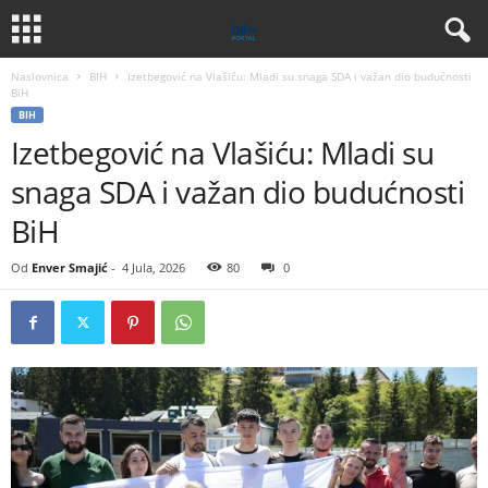
Naslovnica
BIH
Izetbegović na Vlašiću: Mladi su snaga SDA i važan dio budućnosti
BiH
BIH
Izetbegović na Vlašiću: Mladi su
snaga SDA i važan dio budućnosti
BiH
Od
Enver Smajić
-
4 Jula, 2026
80
0