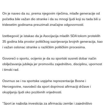
On je naveo da su, prema njegovim riječima, mlađe generacije od
početka bile važan dio stranke i da su mnogi ljudi koji su tada bili u
tridesetim godinama preuzimali značajne odgovornosti.
Izetbegović je istakao da je Asocijacija mladih SDA tokom proteklih
35 godina bila prostor političkog sazrijevanja brojnih generacija, kao
i važan oslonac stranke u različitim političkim procesima.
Govoreći o sportu, ocijenio je da su sportski susreti dobar način
obilježavanja jubileja jer promovišu zajedništvo, disciplinu, upornost
i timski rad.
Osvrnuo se i na sportske uspjehe reprezentacije Bosne i
Hercegovine, navodeći da sport doprinosi afirmaciji države i
okupljanju ljudi oko pozitivnih vrijednosti.
“Sport je najbolja investicija za afirmaciju zemlje i zajedništvo