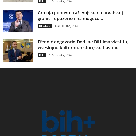
BIH
5 Augusta, 2026
Grmoja ponovo traži vojsku na hrvatskoj
granici, upozorio i na moguću...
REGION
4 Augusta, 2026
Efendić odgovorio Dodiku: BiH ima vlastitu,
višeslojnu kulturno-historijsku baštinu
BIH
4 Augusta, 2026